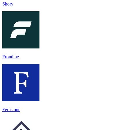
Shory
Frontline
Fernstone