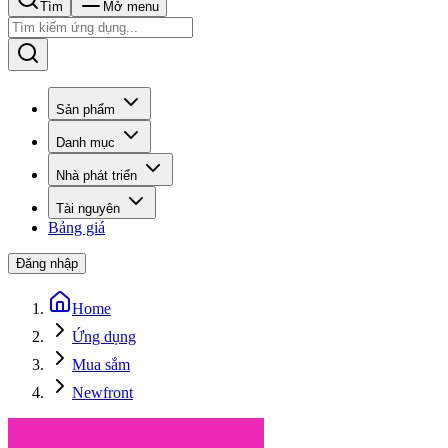
Tìm
Mở menu
Sản phẩm
Danh mục
Nhà phát triển
Tài nguyên
Bảng giá
Đăng nhập
Home
Ứng dụng
Mua sắm
Newfront