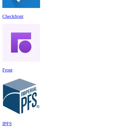
Checkfront
Front
IPFS