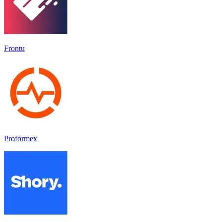
Frontu
Proformex