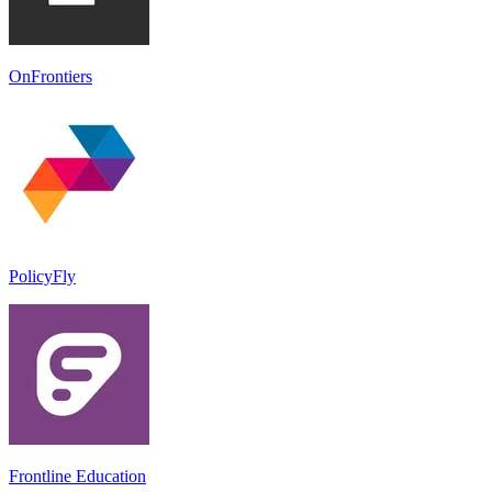
OnFrontiers
PolicyFly
Frontline Education