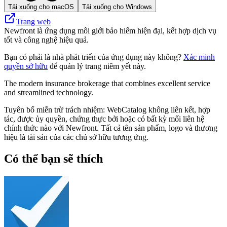
Tải xuống cho macOS
Tải xuống cho Windows
Trang web
Newfront là ứng dụng môi giới bảo hiểm hiện đại, kết hợp dịch vụ
tốt và công nghệ hiệu quả.
Bạn có phải là nhà phát triển của ứng dụng này không?
Xác minh
quyền sở hữu
để quản lý trang niêm yết này.
The modern insurance brokerage that combines excellent service
and streamlined technology.
Tuyên bố miễn trừ trách nhiệm: WebCatalog không liên kết, hợp
tác, được ủy quyền, chứng thực bởi hoặc có bất kỳ mối liên hệ
chính thức nào với Newfront. Tất cả tên sản phẩm, logo và thương
hiệu là tài sản của các chủ sở hữu tương ứng.
Có thể bạn sẽ thích