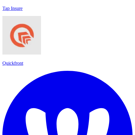
Tap Insure
Quickfront