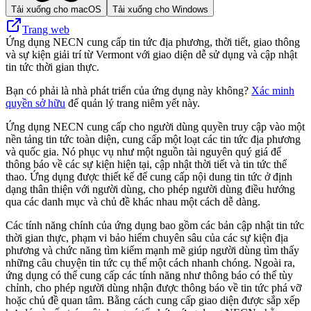
Tải xuống cho macOS
Tải xuống cho Windows
Trang web
Ứng dụng NECN cung cấp tin tức địa phương, thời tiết, giao thông
và sự kiện giải trí từ Vermont với giao diện dễ sử dụng và cập nhật
tin tức thời gian thực.
Bạn có phải là nhà phát triển của ứng dụng này không?
Xác minh
quyền sở hữu
để quản lý trang niêm yết này.
Ứng dụng NECN cung cấp cho người dùng quyền truy cập vào một
nền tảng tin tức toàn diện, cung cấp một loạt các tin tức địa phương
và quốc gia. Nó phục vụ như một nguồn tài nguyên quý giá để
thông báo về các sự kiện hiện tại, cập nhật thời tiết và tin tức thể
thao. Ứng dụng được thiết kế để cung cấp nội dung tin tức ở định
dạng thân thiện với người dùng, cho phép người dùng điều hướng
qua các danh mục và chủ đề khác nhau một cách dễ dàng.
Các tính năng chính của ứng dụng bao gồm các bản cập nhật tin tức
thời gian thực, phạm vi bảo hiểm chuyên sâu của các sự kiện địa
phương và chức năng tìm kiếm mạnh mẽ giúp người dùng tìm thấy
những câu chuyện tin tức cụ thể một cách nhanh chóng. Ngoài ra,
ứng dụng có thể cung cấp các tính năng như thông báo có thể tùy
chỉnh, cho phép người dùng nhận được thông báo về tin tức phá vỡ
hoặc chủ đề quan tâm. Bằng cách cung cấp giao diện được sắp xếp