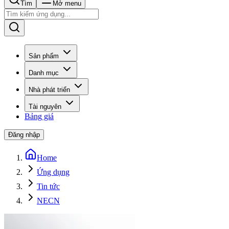
Tìm
Mở menu
Sản phẩm
Danh mục
Nhà phát triển
Tài nguyên
Bảng giá
Đăng nhập
Home
Ứng dụng
Tin tức
NECN