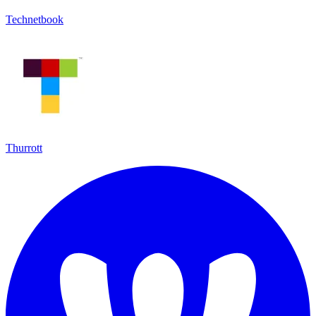
Technetbook
Thurrott