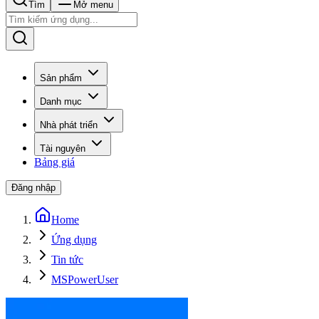
Tìm
Mở menu
Sản phẩm
Danh mục
Nhà phát triển
Tài nguyên
Bảng giá
Đăng nhập
Home
Ứng dụng
Tin tức
MSPowerUser