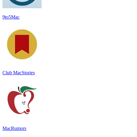
9to5Mac
Club MacStories
MacRumors