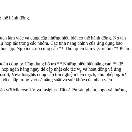
ó thể hành động.
quen làm việc và cung cấp những hiểu biết có thể hành động. Nó tận
 sự hợp tác trong các nhóm. Các tính năng chính của ứng dụng bao
ội học tập. Ngoài ra, nó cung cấp ** Thói quen làm việc nhóm ** Phân
n toàn công ty. Ứng dụng hỗ trợ ** Những hiểu biết nâng cao ** để
ộc họp ngắn hàng ngày để cập nhật các tác vụ và hoạt động và ứng
osoft, Viva Insights cung cấp trải nghiệm liền mạch, cho phép người
m việc, tập trung vào cả năng suất và sức khỏe của nhân viên.
ào với Microsoft Viva Insights. Tất cả tên sản phẩm, logo và thương