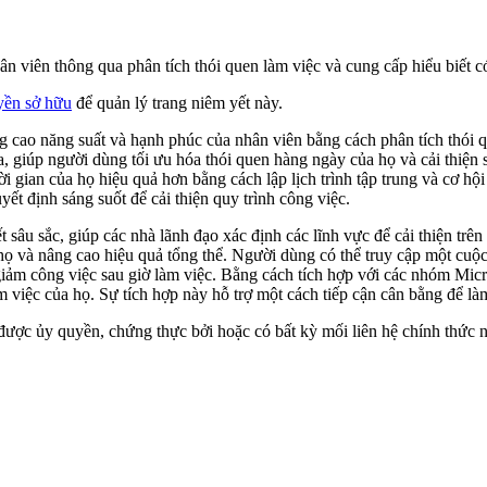
n viên thông qua phân tích thói quen làm việc và cung cấp hiểu biết c
yền sở hữu
để quản lý trang niêm yết này.
âng cao năng suất và hạnh phúc của nhân viên bằng cách phân tích thói 
a, giúp người dùng tối ưu hóa thói quen hàng ngày của họ và cải thiện
 gian của họ hiệu quả hơn bằng cách lập lịch trình tập trung và cơ h
ết định sáng suốt để cải thiện quy trình công việc.
sâu sắc, giúp các nhà lãnh đạo xác định các lĩnh vực để cải thiện trê
a họ và nâng cao hiệu quả tổng thể. Người dùng có thể truy cập một cu
 giảm công việc sau giờ làm việc. Bằng cách tích hợp với các nhóm Micr
làm việc của họ. Sự tích hợp này hỗ trợ một cách tiếp cận cân bằng để là
được ủy quyền, chứng thực bởi hoặc có bất kỳ mối liên hệ chính thức n