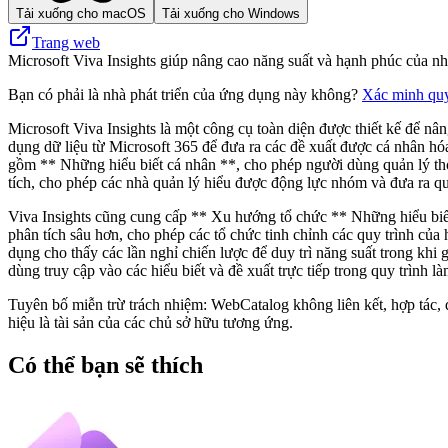
Tải xuống cho macOS
Tải xuống cho Windows
Trang web
Microsoft Viva Insights giúp nâng cao năng suất và hạnh phúc của nhâ
Bạn có phải là nhà phát triển của ứng dụng này không?
Xác minh qu
Microsoft Viva Insights là một công cụ toàn diện được thiết kế để n
dụng dữ liệu từ Microsoft 365 để đưa ra các đề xuất được cá nhân hó
gồm ** Những hiểu biết cá nhân **, cho phép người dùng quản lý thời
tích, cho phép các nhà quản lý hiểu được động lực nhóm và đưa ra quy
Viva Insights cũng cung cấp ** Xu hướng tổ chức ** Những hiểu biết 
phân tích sâu hơn, cho phép các tổ chức tinh chỉnh các quy trình củ
dụng cho thấy các lần nghỉ chiến lược để duy trì năng suất trong khi
dùng truy cập vào các hiểu biết và đề xuất trực tiếp trong quy trình 
Tuyên bố miễn trừ trách nhiệm: WebCatalog không liên kết, hợp tác, 
hiệu là tài sản của các chủ sở hữu tương ứng.
Có thể bạn sẽ thích