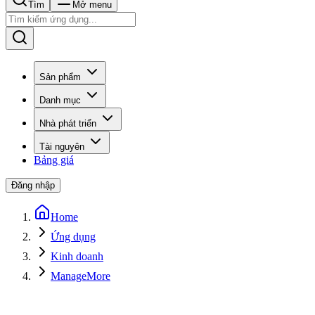
Tìm
Mở menu
Sản phẩm
Danh mục
Nhà phát triển
Tài nguyên
Bảng giá
Đăng nhập
Home
Ứng dụng
Kinh doanh
ManageMore