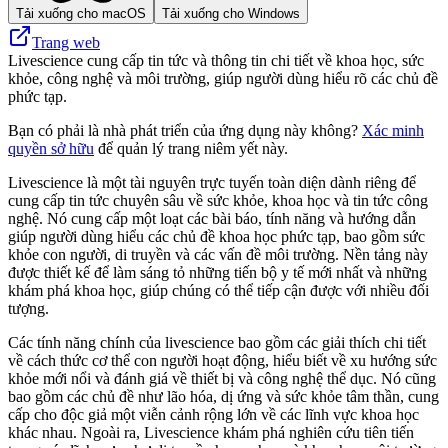
Tải xuống cho macOS
Tải xuống cho Windows
Trang web
Livescience cung cấp tin tức và thông tin chi tiết về khoa học, sức
khỏe, công nghệ và môi trường, giúp người dùng hiểu rõ các chủ đề
phức tạp.
Bạn có phải là nhà phát triển của ứng dụng này không?
Xác minh
quyền sở hữu
để quản lý trang niêm yết này.
Livescience là một tài nguyên trực tuyến toàn diện dành riêng để
cung cấp tin tức chuyên sâu về sức khỏe, khoa học và tin tức công
nghệ. Nó cung cấp một loạt các bài báo, tính năng và hướng dẫn
giúp người dùng hiểu các chủ đề khoa học phức tạp, bao gồm sức
khỏe con người, di truyền và các vấn đề môi trường. Nền tảng này
được thiết kế để làm sáng tỏ những tiến bộ y tế mới nhất và những
khám phá khoa học, giúp chúng có thể tiếp cận được với nhiều đối
tượng.
Các tính năng chính của livescience bao gồm các giải thích chi tiết
về cách thức cơ thể con người hoạt động, hiểu biết về xu hướng sức
khỏe mới nổi và đánh giá về thiết bị và công nghệ thể dục. Nó cũng
bao gồm các chủ đề như lão hóa, dị ứng và sức khỏe tâm thần, cung
cấp cho độc giả một viễn cảnh rộng lớn về các lĩnh vực khoa học
khác nhau. Ngoài ra, Livescience khám phá nghiên cứu tiên tiến