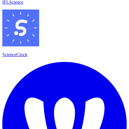
IFLScience
ScienceClock