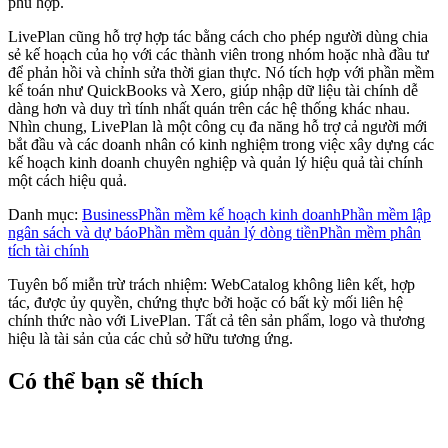
phù hợp.
LivePlan cũng hỗ trợ hợp tác bằng cách cho phép người dùng chia
sẻ kế hoạch của họ với các thành viên trong nhóm hoặc nhà đầu tư
để phản hồi và chỉnh sửa thời gian thực. Nó tích hợp với phần mềm
kế toán như QuickBooks và Xero, giúp nhập dữ liệu tài chính dễ
dàng hơn và duy trì tính nhất quán trên các hệ thống khác nhau.
Nhìn chung, LivePlan là một công cụ đa năng hỗ trợ cả người mới
bắt đầu và các doanh nhân có kinh nghiệm trong việc xây dựng các
kế hoạch kinh doanh chuyên nghiệp và quản lý hiệu quả tài chính
một cách hiệu quả.
Danh mục
:
Business
Phần mềm kế hoạch kinh doanh
Phần mềm lập
ngân sách và dự báo
Phần mềm quản lý dòng tiền
Phần mềm phân
tích tài chính
Tuyên bố miễn trừ trách nhiệm: WebCatalog không liên kết, hợp
tác, được ủy quyền, chứng thực bởi hoặc có bất kỳ mối liên hệ
chính thức nào với LivePlan. Tất cả tên sản phẩm, logo và thương
hiệu là tài sản của các chủ sở hữu tương ứng.
Có thể bạn sẽ thích