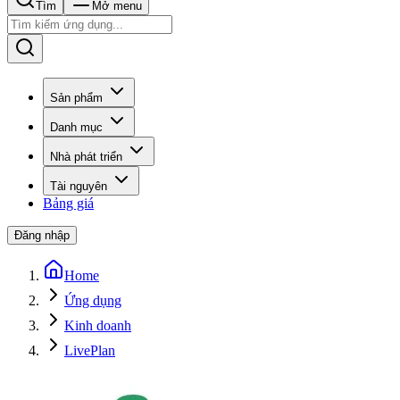
Tìm
Mở menu
Sản phẩm
Danh mục
Nhà phát triển
Tài nguyên
Bảng giá
Đăng nhập
Home
Ứng dụng
Kinh doanh
LivePlan