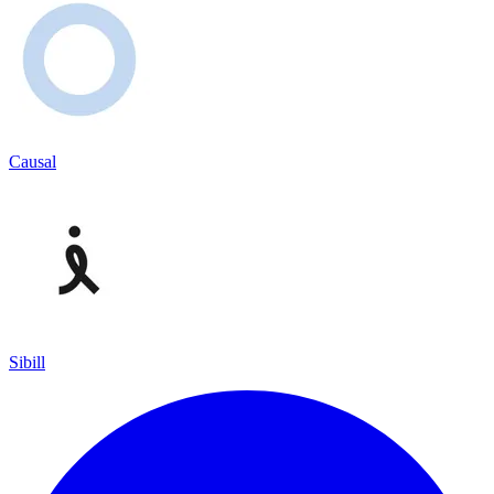
Causal
Sibill