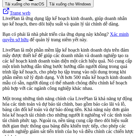
Tải xuống cho macOS
Tải xuống cho Windows
Trang web
LivePlan là ứng dụng lập kế hoạch kinh doanh, giúp doanh nhân
tạo kế hoạch, theo dõi hiệu suất và quản lý tài chính dễ dàng.
Bạn có phải là nhà phát triển của ứng dụng này không?
Xác minh
quyền sở hữu
để quản lý trang niêm yết này.
LivePlan là một phần mềm lập kế hoạch kinh doanh dựa trên đám
mây được thiết kế để giúp các doanh nhân và doanh nghiệp tạo ra
các kế hoạch kinh doanh toàn diện một cách hiệu quả. Nó cung cấp
một trình hướng dẫn từng bước hướng dẫn người dùng trong quá
trình lập kế hoạch, cho phép họ tập trung vào nội dung trong khi
phần mềm xử lý định dạng. Với hơn 500 mẫu kế hoạch kinh doanh
mẫu có sẵn, người dùng có thể nhanh chóng điều chỉnh kế hoạch
phù hợp với các ngành công nghiệp khác nhau.
Một trong những tính năng chính của LivePlan là khả năng tự động
hóa các tính toán và dự báo tài chính, bao gồm báo cáo lãi và lỗ,
bảng cân đối kế toán và dự báo dòng tiền. Khả năng này đơn giản
hóa kế hoạch tài chính cho những người ít nghiêng về các tính toán
tài chính phức tạp. Ngoài ra, nền tảng cung cấp theo dõi hiệu suất
thời gian thực thông qua bảng điều khiển trực tiếp, cho phép các
doanh nghiệp giám sát tiến trình của họ và điều chỉnh các chiến lược