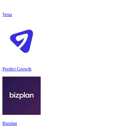
Vena
Predict Growth
Bizplan