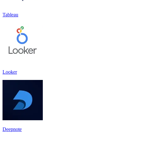
Tableau
Looker
Deepnote