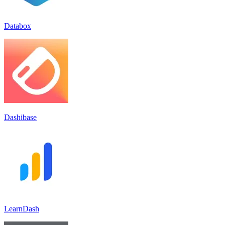
Databox
Dashibase
LearnDash