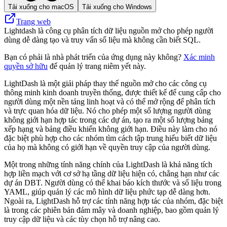
Tải xuống cho macOS
Tải xuống cho Windows
Trang web
Lightdash là công cụ phân tích dữ liệu nguồn mở cho phép người
dùng dễ dàng tạo và truy vấn số liệu mà không cần biết SQL.
Bạn có phải là nhà phát triển của ứng dụng này không?
Xác minh
quyền sở hữu
để quản lý trang niêm yết này.
LightDash là một giải pháp thay thế nguồn mở cho các công cụ
thông minh kinh doanh truyền thống, được thiết kế để cung cấp cho
người dùng một nền tảng linh hoạt và có thể mở rộng để phân tích
và trực quan hóa dữ liệu. Nó cho phép một số lượng người dùng
không giới hạn hợp tác trong các dự án, tạo ra một số lượng bảng
xếp hạng và bảng điều khiển không giới hạn. Điều này làm cho nó
đặc biệt phù hợp cho các nhóm tìm cách tập trung hiểu biết dữ liệu
của họ mà không có giới hạn về quyền truy cập của người dùng.
Một trong những tính năng chính của LightDash là khả năng tích
hợp liền mạch với cơ sở hạ tầng dữ liệu hiện có, chẳng hạn như các
dự án DBT. Người dùng có thể khai báo kích thước và số liệu trong
YAML, giúp quản lý các mô hình dữ liệu phức tạp dễ dàng hơn.
Ngoài ra, LightDash hỗ trợ các tính năng hợp tác của nhóm, đặc biệt
là trong các phiên bản đám mây và doanh nghiệp, bao gồm quản lý
truy cập dữ liệu và các tùy chọn hỗ trợ nâng cao.