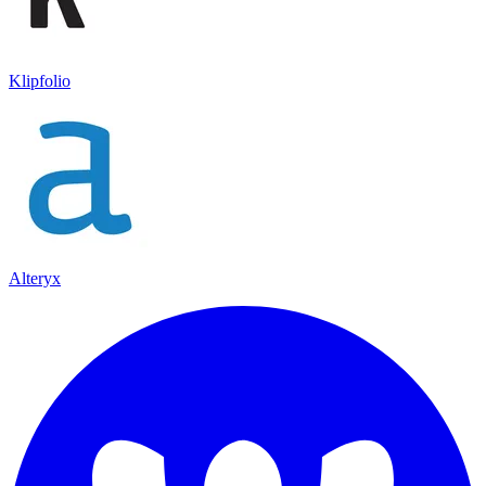
Klipfolio
Alteryx