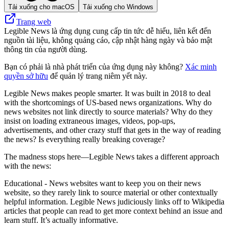
Tải xuống cho macOS
Tải xuống cho Windows
Trang web
Legible News là ứng dụng cung cấp tin tức dễ hiểu, liên kết đến
nguồn tài liệu, không quảng cáo, cập nhật hàng ngày và bảo mật
thông tin của người dùng.
Bạn có phải là nhà phát triển của ứng dụng này không?
Xác minh
quyền sở hữu
để quản lý trang niêm yết này.
Legible News makes people smarter. It was built in 2018 to deal
with the shortcomings of US-based news organizations. Why do
news websites not link directly to source materials? Why do they
insist on loading extraneous images, videos, pop-ups,
advertisements, and other crazy stuff that gets in the way of reading
the news? Is everything really breaking coverage?
The madness stops here—Legible News takes a different approach
with the news:
Educational - News websites want to keep you on their news
website, so they rarely link to source material or other contextually
helpful information. Legible News judiciously links off to Wikipedia
articles that people can read to get more context behind an issue and
learn stuff. It’s actually informative.