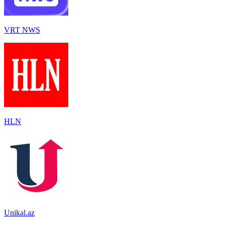
VRT NWS
HLN
Unikal.az