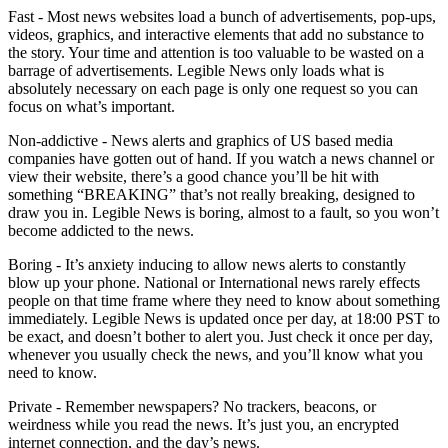
Fast - Most news websites load a bunch of advertisements, pop-ups,
videos, graphics, and interactive elements that add no substance to
the story. Your time and attention is too valuable to be wasted on a
barrage of advertisements. Legible News only loads what is
absolutely necessary on each page is only one request so you can
focus on what’s important.
Non-addictive - News alerts and graphics of US based media
companies have gotten out of hand. If you watch a news channel or
view their website, there’s a good chance you’ll be hit with
something “BREAKING” that’s not really breaking, designed to
draw you in. Legible News is boring, almost to a fault, so you won’t
become addicted to the news.
Boring - It’s anxiety inducing to allow news alerts to constantly
blow up your phone. National or International news rarely effects
people on that time frame where they need to know about something
immediately. Legible News is updated once per day, at 18:00 PST to
be exact, and doesn’t bother to alert you. Just check it once per day,
whenever you usually check the news, and you’ll know what you
need to know.
Private - Remember newspapers? No trackers, beacons, or
weirdness while you read the news. It’s just you, an encrypted
internet connection, and the day’s news.