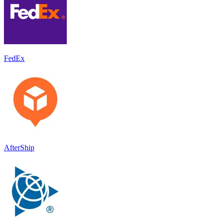
FedEx
AfterShip