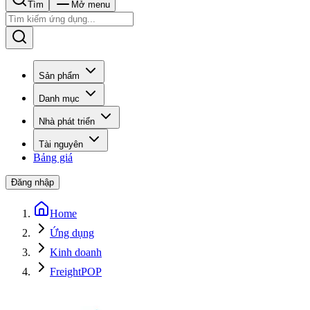
Tìm
Mở menu
Sản phẩm
Danh mục
Nhà phát triển
Tài nguyên
Bảng giá
Đăng nhập
Home
Ứng dụng
Kinh doanh
FreightPOP