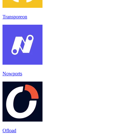
Transporeon
Nowports
Ofload