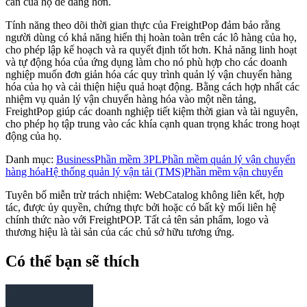
cần của họ dễ dàng hơn.
Tính năng theo dõi thời gian thực của FreightPop đảm bảo rằng
người dùng có khả năng hiển thị hoàn toàn trên các lô hàng của họ,
cho phép lập kế hoạch và ra quyết định tốt hơn. Khả năng linh hoạt
và tự động hóa của ứng dụng làm cho nó phù hợp cho các doanh
nghiệp muốn đơn giản hóa các quy trình quản lý vận chuyển hàng
hóa của họ và cải thiện hiệu quả hoạt động. Bằng cách hợp nhất các
nhiệm vụ quản lý vận chuyển hàng hóa vào một nền tảng,
FreightPop giúp các doanh nghiệp tiết kiệm thời gian và tài nguyên,
cho phép họ tập trung vào các khía cạnh quan trọng khác trong hoạt
động của họ.
Danh mục
:
Business
Phần mềm 3PL
Phần mềm quản lý vận chuyển
hàng hóa
Hệ thống quản lý vận tải (TMS)
Phần mềm vận chuyển
Tuyên bố miễn trừ trách nhiệm: WebCatalog không liên kết, hợp
tác, được ủy quyền, chứng thực bởi hoặc có bất kỳ mối liên hệ
chính thức nào với FreightPOP. Tất cả tên sản phẩm, logo và
thương hiệu là tài sản của các chủ sở hữu tương ứng.
Có thể bạn sẽ thích