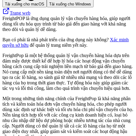
Tải xuống cho macOS
Tải xuống cho Windows
Trang web
FreightPOP là ứng dụng quản lý vận chuyển hàng hóa, giúp người
dùng tối ưu hóa quy trình từ báo giá đến giao hàng với khả năng
theo dõi và quản lý dễ dàng.
Bạn có phải là nhà phát triển của ứng dụng này không?
Xác minh
quyền sở hữu
để quản lý trang niêm yết này.
FreightPop là một hệ thống quản lý vận chuyển hàng hóa dựa trên
đám mây được thiết kế để hợp lý hóa các hoạt động vận chuyển
bằng cách cung cấp trải nghiệm liền mạch từ báo giá đến giao hàng.
Nó cung cấp một nền tảng toàn diện nơi người dùng có thể dễ dàng
tạo ra các lô hàng, so sánh giá từ nhiều nhà mạng và theo dõi các lô
hàng của họ trong thời gian thực. Tự động hóa này giúp giảm các
tác vụ và lỗi thủ công, làm cho quá trình vận chuyển hiệu quả hơn.
Một trong những tính năng chính của FreightPop là khả năng phân
tích và kiểm toán hóa đơn vận chuyển hàng hóa, cho phép người
dùng xác định sự khác biệt và tối ưu hóa chi phí vận chuyển của họ.
Nền tảng tích hợp tốt với các công cụ kinh doanh hiện có, loại bỏ
nhu cầu nhập dữ liệu dự phòng hoặc nhiều tương tác của nhà cung
cấp. Người dùng có thể quản lý tất cả các lô hàng của họ từ một
giao diện duy nhất, giúp giám sát và kiểm soát các hoạt động hậu