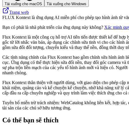
Tải xuống cho macOS
Tải xuống cho Windows
Trang web
FLUX Kontext là ứng dụng AI miễn phí cho phép tạo hình ảnh từ văn b
Bạn có phải là nhà phát triển của ứng dụng này không?
Xác minh qu
Flux Kontext là một công cụ hỗ trợ AI tiên tiến được thiết kế để hợp
gốc từ lời nhắc văn bản, áp dụng các chỉnh sửa tinh vi cho các hình 
gồm sửa đổi đối tượng, chuyển kiểu và thay thế nền, đồng thời duy trì
Các tính năng chính của Flux Kontext bao gồm chỉnh sửa hình ảnh liê
cục. Ứng dụng có thể thực hiện sửa đổi nền, thay đổi góc camera và 
sự pha trộn liền mạch của các yếu tố hình ảnh mới và hiện có. Ngườ
nhanh chóng.
Flux Kontext thân thiện với người dùng, với giao diện cho phép cập 
khái niệm, quảng cáo và kể chuyện kể chuyện, nhờ khả năng xử lý các 
cấp đầu ra cấp chuyên nghiệp và quy trình làm việc thích ứng cho cả
Tuyên bố miễn trừ trách nhiệm: WebCatalog không liên kết, hợp tác,
tài sản của các chủ sở hữu tương ứng.
Có thể bạn sẽ thích