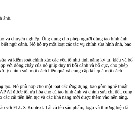
h ảnh.
ng tạo và chuyên nghiệp. Ứng dụng cho phép người dùng tạo hình ảnh
 biết ngữ cảnh. Nó hỗ trợ một loạt các tác vụ chỉnh sửa hình ảnh, bao
ửa và kiểm soát chính xác các yếu tố như tính năng ký tự, kiểu và bố
ợp với dòng chảy của nó giúp duy trì bối cảnh và bố cục, cho phép
xử lý chỉnh sửa một cách hiệu quả và cung cấp kết quả một cách
áng tạo. Nó phù hợp cho một loạt các ứng dụng, bao gồm nghệ thuật
AP AI được tối ưu hóa cho cả tạo hình ảnh và chỉnh sửa chi tiết, cung
các cải tiến liên tục và các khả năng mới được thêm vào nền tảng.
nào với FLUX Kontext. Tất cả tên sản phẩm, logo và thương hiệu là