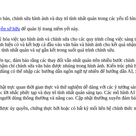
ản, chỉnh sửa hình ảnh và duy trì tính nhất quán trong các yếu tố hìn
yền sở hữu
để quản lý trang niêm yết này.
 lý hóa việc tạo hình ảnh và chỉnh sửa cho các quy trình công việc sá
ảnh hiện có và kết hợp cả đầu vào văn bản và hình ảnh cho kết quả nhận
 tính nhất quán và sự gắn kết trong suốt quá trình chỉnh sửa.
n tục, đảm bảo rằng các thay đổi vẫn nhất quán trên nhiều bước chỉnh s
thậm chí chỉnh sửa văn bản được nhúng trong hình ảnh. Kiến trúc phù h
i dùng có thể nhập các hướng dẫn ngôn ngữ tự nhiên để hướng dẫn AI, 
nhật trực quan thời gian thực và thử nghiệm dễ dàng với các ý tưởng s
lời nhắc phức tạp và duy trì tính nhất quán sáng tạo. Các mô hình AI 
 người dùng thông thường và nâng cao. Cập nhật thường xuyên đảm bảo 
 được ủy quyền, chứng thực bởi hoặc có bất kỳ mối liên hệ chính thức 