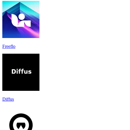
Freeflo
Diffus