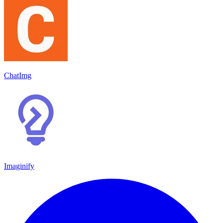
ChatImg
Imaginify