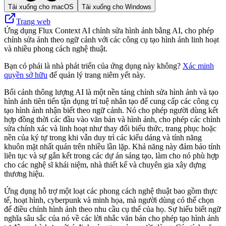
Tải xuống cho macOS
Tải xuống cho Windows
Trang web
Ứng dụng Flux Context AI chỉnh sửa hình ảnh bằng AI, cho phép
chỉnh sửa ảnh theo ngữ cảnh với các công cụ tạo hình ảnh linh hoạt
và nhiều phong cách nghệ thuật.
Bạn có phải là nhà phát triển của ứng dụng này không?
Xác minh
quyền sở hữu
để quản lý trang niêm yết này.
Bối cảnh thông lượng AI là một nền tảng chỉnh sửa hình ảnh và tạo
hình ảnh tiên tiến tận dụng trí tuệ nhân tạo để cung cấp các công cụ
tạo hình ảnh nhận biết theo ngữ cảnh. Nó cho phép người dùng kết
hợp đồng thời các đầu vào văn bản và hình ảnh, cho phép các chỉnh
sửa chính xác và linh hoạt như thay đổi biểu thức, trang phục hoặc
nền của ký tự trong khi vẫn duy trì các kiểu dáng và tính năng
khuôn mặt nhất quán trên nhiều lần lặp. Khả năng này đảm bảo tính
liên tục và sự gắn kết trong các dự án sáng tạo, làm cho nó phù hợp
cho các nghệ sĩ khái niệm, nhà thiết kế và chuyên gia xây dựng
thương hiệu.
Ứng dụng hỗ trợ một loạt các phong cách nghệ thuật bao gồm thực
tế, hoạt hình, cyberpunk và minh họa, mà người dùng có thể chọn
để điều chỉnh hình ảnh theo nhu cầu cụ thể của họ. Sự hiểu biết ngữ
nghĩa sâu sắc của nó về các lời nhắc văn bản cho phép tạo hình ảnh