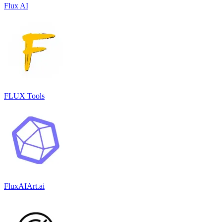
Flux AI
FLUX Tools
FluxAIArt.ai