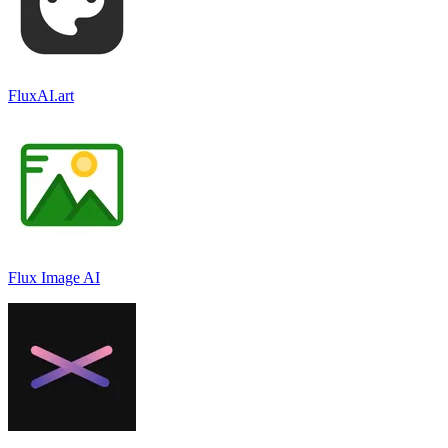
FluxAI.art
Flux Image AI