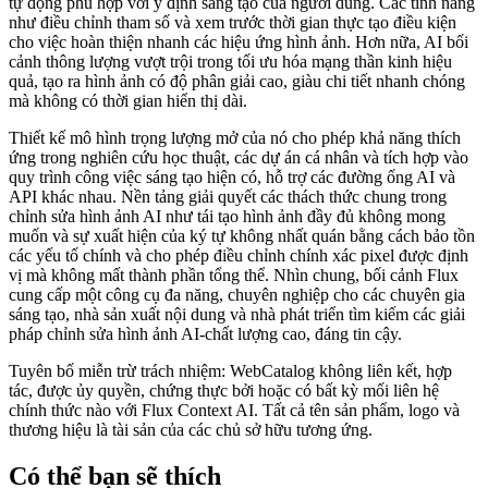
tự động phù hợp với ý định sáng tạo của người dùng. Các tính năng
như điều chỉnh tham số và xem trước thời gian thực tạo điều kiện
cho việc hoàn thiện nhanh các hiệu ứng hình ảnh. Hơn nữa, AI bối
cảnh thông lượng vượt trội trong tối ưu hóa mạng thần kinh hiệu
quả, tạo ra hình ảnh có độ phân giải cao, giàu chi tiết nhanh chóng
mà không có thời gian hiển thị dài.
Thiết kế mô hình trọng lượng mở của nó cho phép khả năng thích
ứng trong nghiên cứu học thuật, các dự án cá nhân và tích hợp vào
quy trình công việc sáng tạo hiện có, hỗ trợ các đường ống AI và
API khác nhau. Nền tảng giải quyết các thách thức chung trong
chỉnh sửa hình ảnh AI như tái tạo hình ảnh đầy đủ không mong
muốn và sự xuất hiện của ký tự không nhất quán bằng cách bảo tồn
các yếu tố chính và cho phép điều chỉnh chính xác pixel được định
vị mà không mất thành phần tổng thể. Nhìn chung, bối cảnh Flux
cung cấp một công cụ đa năng, chuyên nghiệp cho các chuyên gia
sáng tạo, nhà sản xuất nội dung và nhà phát triển tìm kiếm các giải
pháp chỉnh sửa hình ảnh AI-chất lượng cao, đáng tin cậy.
Tuyên bố miễn trừ trách nhiệm: WebCatalog không liên kết, hợp
tác, được ủy quyền, chứng thực bởi hoặc có bất kỳ mối liên hệ
chính thức nào với Flux Context AI. Tất cả tên sản phẩm, logo và
thương hiệu là tài sản của các chủ sở hữu tương ứng.
Có thể bạn sẽ thích