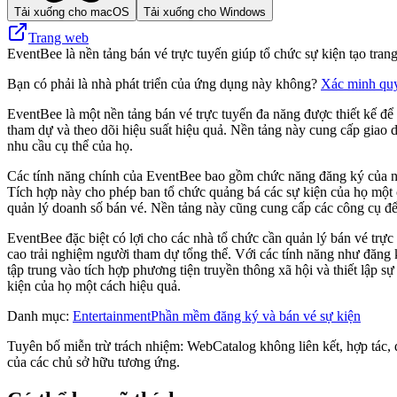
Tải xuống cho macOS
Tải xuống cho Windows
Trang web
EventBee là nền tảng bán vé trực tuyến giúp tổ chức sự kiện tạo tran
Bạn có phải là nhà phát triển của ứng dụng này không?
Xác minh qu
EventBee là một nền tảng bán vé trực tuyến đa năng được thiết kế để 
tham dự và theo dõi hiệu suất hiệu quả. Nền tảng này cung cấp giao d
nhu cầu cụ thể của họ.
Các tính năng chính của EventBee bao gồm chức năng đăng ký của ngư
Tích hợp này cho phép ban tổ chức quảng bá các sự kiện của họ một cá
quản lý doanh số bán vé. Nền tảng này cũng cung cấp các công cụ để
EventBee đặc biệt có lợi cho các nhà tổ chức cần quản lý bán vé trự
cao trải nghiệm người tham dự tổng thể. Với các tính năng như đăng 
tập trung vào tích hợp phương tiện truyền thông xã hội và thiết lập s
kiện của họ một cách hiệu quả.
Danh mục
:
Entertainment
Phần mềm đăng ký và bán vé sự kiện
Tuyên bố miễn trừ trách nhiệm: WebCatalog không liên kết, hợp tác, đ
của các chủ sở hữu tương ứng.