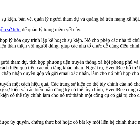
g sự kiện, bán vé, quản lý người tham dự và quảng bá trên mạng xã hội.
yền sở hữu
để quản lý trang niêm yết này.
hợp lý hóa quy trình lập kế hoạch sự kiện. Nó cho phép các nhà tổ chức
iện thân thiện với người dùng, giúp các nhà tổ chức dễ dàng điều chỉn
ời tham dự, tích hợp phương tiện truyền thông xã hội phong phú và cá
ch hiệu quả trên các nền tảng khác nhau. Ngoài ra, EventBee hỗ trợ tí
 chấp nhận quyên góp và gửi email xác nhận, làm cho nó phù hợp cho c
c tuyến một cách hiệu quả. Các trang sự kiện có thể tùy chỉnh của nó 
ký sự kiện và các biểu mẫu đăng ký có thể tùy chỉnh, EventBee cung cấ
ự kiện có thể tùy chỉnh làm cho nó trở thành một công cụ có giá trị cho
ược ủy quyền, chứng thực bởi hoặc có bất kỳ mối liên hệ chính thức nà