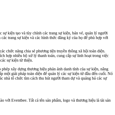
 sự kiện tạo và tùy chỉnh các trang sự kiện, bán vé, quản lý người
h các trang sự kiện và các hình thức đăng ký của họ để phù hợp với
c chức năng chia sẻ phương tiện truyền thông xã hội toàn diện.
ch hợp nhiều bộ xử lý thanh toán, cung cấp sự linh hoạt trong việc
ác sự kiện từ thiện.
cho phép xây dựng thương hiệu phản ánh danh tính của sự kiện, nâng
p một giải pháp toàn diện để quản lý các sự kiện từ đầu đến cuối. Nó
 các nhà tổ chức tìm cách thu hút người tham dự và quảng bá các sự
o với Eventbee. Tất cả tên sản phẩm, logo và thương hiệu là tài sản