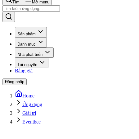
Tìm
Mở menu
Sản phẩm
Danh mục
Nhà phát triển
Tài nguyên
Bảng giá
Đăng nhập
Home
Ứng dụng
Giải trí
Eventbee