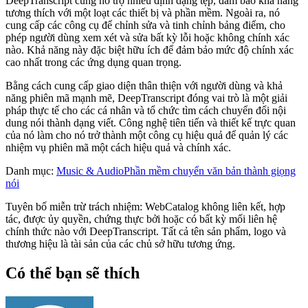
DeepTranscript cũng hỗ trợ nhiều định dạng tệp, đảm bảo khả năng
tương thích với một loạt các thiết bị và phần mềm. Ngoài ra, nó
cung cấp các công cụ để chỉnh sửa và tinh chỉnh bảng điểm, cho
phép người dùng xem xét và sửa bất kỳ lỗi hoặc không chính xác
nào. Khả năng này đặc biệt hữu ích để đảm bảo mức độ chính xác
cao nhất trong các ứng dụng quan trọng.
Bằng cách cung cấp giao diện thân thiện với người dùng và khả
năng phiên mã mạnh mẽ, DeepTranscript đóng vai trò là một giải
pháp thực tế cho các cá nhân và tổ chức tìm cách chuyển đổi nội
dung nói thành dạng viết. Công nghệ tiên tiến và thiết kế trực quan
của nó làm cho nó trở thành một công cụ hiệu quả để quản lý các
nhiệm vụ phiên mã một cách hiệu quả và chính xác.
Danh mục
:
Music & Audio
Phần mềm chuyển văn bản thành giọng
nói
Tuyên bố miễn trừ trách nhiệm: WebCatalog không liên kết, hợp
tác, được ủy quyền, chứng thực bởi hoặc có bất kỳ mối liên hệ
chính thức nào với DeepTranscript. Tất cả tên sản phẩm, logo và
thương hiệu là tài sản của các chủ sở hữu tương ứng.
Có thể bạn sẽ thích