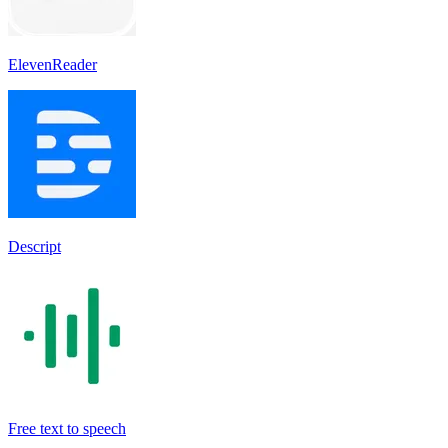
ElevenReader
Descript
Free text to speech