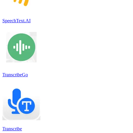
SpeechText.AI
TranscribeGo
Transcribe