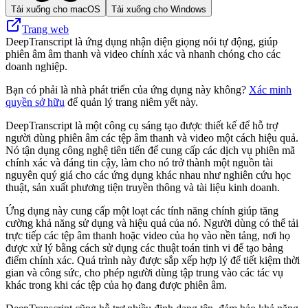
Tải xuống cho macOS
Tải xuống cho Windows
Trang web
DeepTranscript là ứng dụng nhận diện giọng nói tự động, giúp
phiên âm âm thanh và video chính xác và nhanh chóng cho các
doanh nghiệp.
Bạn có phải là nhà phát triển của ứng dụng này không?
Xác minh
quyền sở hữu
để quản lý trang niêm yết này.
DeepTranscript là một công cụ sáng tạo được thiết kế để hỗ trợ
người dùng phiên âm các tệp âm thanh và video một cách hiệu quả.
Nó tận dụng công nghệ tiên tiến để cung cấp các dịch vụ phiên mã
chính xác và đáng tin cậy, làm cho nó trở thành một nguồn tài
nguyên quý giá cho các ứng dụng khác nhau như nghiên cứu học
thuật, sản xuất phương tiện truyền thông và tài liệu kinh doanh.
Ứng dụng này cung cấp một loạt các tính năng chính giúp tăng
cường khả năng sử dụng và hiệu quả của nó. Người dùng có thể tải
trực tiếp các tệp âm thanh hoặc video của họ vào nền tảng, nơi họ
được xử lý bằng cách sử dụng các thuật toán tinh vi để tạo bảng
điểm chính xác. Quá trình này được sắp xếp hợp lý để tiết kiệm thời
gian và công sức, cho phép người dùng tập trung vào các tác vụ
khác trong khi các tệp của họ đang được phiên âm.