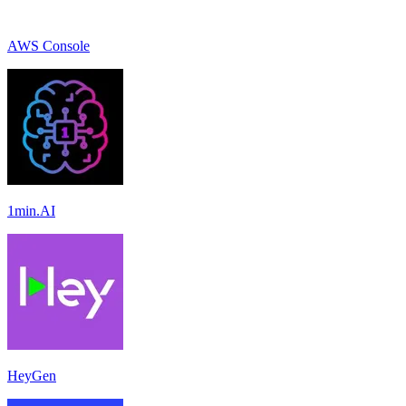
AWS Console
1min.AI
HeyGen