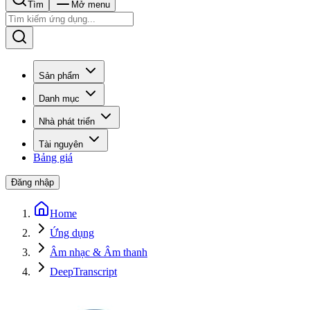
Tìm
Mở menu
Sản phẩm
Danh mục
Nhà phát triển
Tài nguyên
Bảng giá
Đăng nhập
Home
Ứng dụng
Âm nhạc & Âm thanh
DeepTranscript