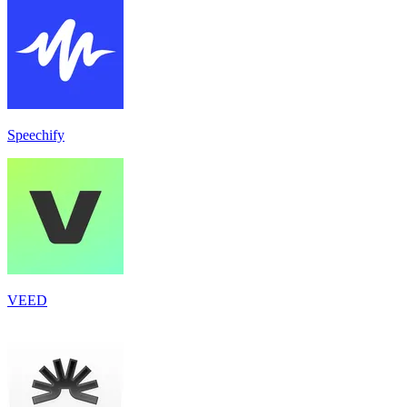
Speechify
VEED