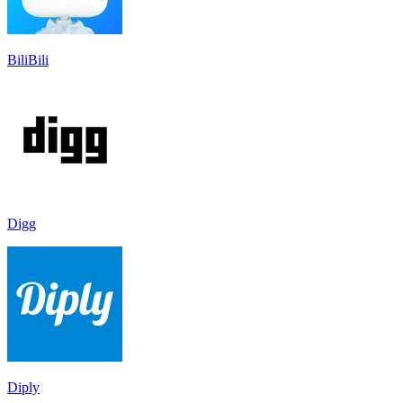
BiliBili
Digg
Diply