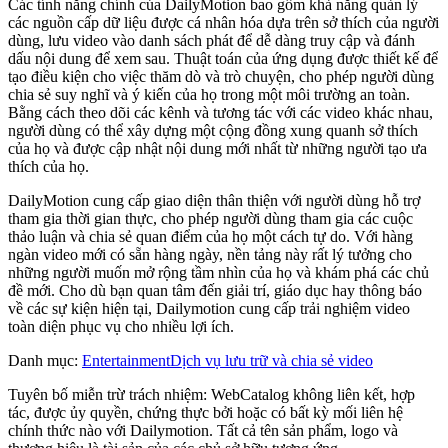
Các tính năng chính của DailyMotion bao gồm khả năng quản lý
các nguồn cấp dữ liệu được cá nhân hóa dựa trên sở thích của người
dùng, lưu video vào danh sách phát để dễ dàng truy cập và đánh
dấu nội dung để xem sau. Thuật toán của ứng dụng được thiết kế để
tạo điều kiện cho việc thăm dò và trò chuyện, cho phép người dùng
chia sẻ suy nghĩ và ý kiến ​​của họ trong một môi trường an toàn.
Bằng cách theo dõi các kênh và tương tác với các video khác nhau,
người dùng có thể xây dựng một cộng đồng xung quanh sở thích
của họ và được cập nhật nội dung mới nhất từ ​​những người tạo ưa
thích của họ.
DailyMotion cung cấp giao diện thân thiện với người dùng hỗ trợ
tham gia thời gian thực, cho phép người dùng tham gia các cuộc
thảo luận và chia sẻ quan điểm của họ một cách tự do. Với hàng
ngàn video mới có sẵn hàng ngày, nền tảng này rất lý tưởng cho
những người muốn mở rộng tầm nhìn của họ và khám phá các chủ
đề mới. Cho dù bạn quan tâm đến giải trí, giáo dục hay thông báo
về các sự kiện hiện tại, Dailymotion cung cấp trải nghiệm video
toàn diện phục vụ cho nhiều lợi ích.
Danh mục
:
Entertainment
Dịch vụ lưu trữ và chia sẻ video
Tuyên bố miễn trừ trách nhiệm: WebCatalog không liên kết, hợp
tác, được ủy quyền, chứng thực bởi hoặc có bất kỳ mối liên hệ
chính thức nào với Dailymotion. Tất cả tên sản phẩm, logo và