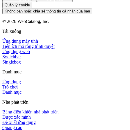
Quản lý cookie
Không bán hoặc chia sẻ thông tin cá nhân của bạn
©
2026
WebCatalog, Inc.
Tải xuống
Ứng dụng máy tính
Tiện ích mở rộng trình duyệt
Ứng dụng web
Switchbar
Singlebox
Danh mục
Ứng dụng
Trò chơi
Danh mục
Nhà phát triển
Bảng điều khiển nhà phát triển
Được xác minh
Đề xuất ứng dụng
Quảng cáo