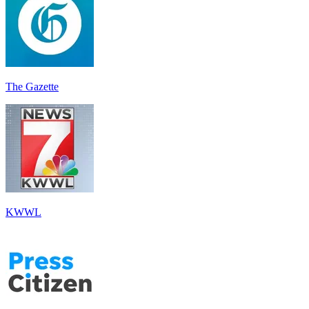
The Gazette
KWWL