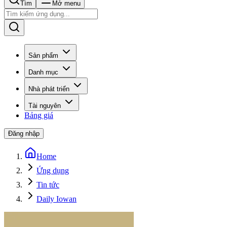
Tìm
Mở menu
Sản phẩm
Danh mục
Nhà phát triển
Tài nguyên
Bảng giá
Đăng nhập
Home
Ứng dụng
Tin tức
Daily Iowan