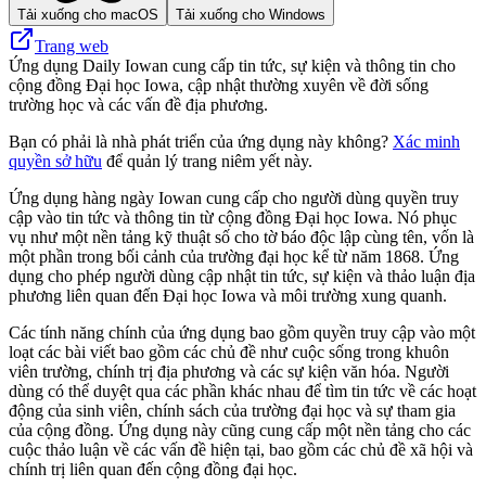
Tải xuống cho macOS
Tải xuống cho Windows
Trang web
Ứng dụng Daily Iowan cung cấp tin tức, sự kiện và thông tin cho
cộng đồng Đại học Iowa, cập nhật thường xuyên về đời sống
trường học và các vấn đề địa phương.
Bạn có phải là nhà phát triển của ứng dụng này không?
Xác minh
quyền sở hữu
để quản lý trang niêm yết này.
Ứng dụng hàng ngày Iowan cung cấp cho người dùng quyền truy
cập vào tin tức và thông tin từ cộng đồng Đại học Iowa. Nó phục
vụ như một nền tảng kỹ thuật số cho tờ báo độc lập cùng tên, vốn là
một phần trong bối cảnh của trường đại học kể từ năm 1868. Ứng
dụng cho phép người dùng cập nhật tin tức, sự kiện và thảo luận địa
phương liên quan đến Đại học Iowa và môi trường xung quanh.
Các tính năng chính của ứng dụng bao gồm quyền truy cập vào một
loạt các bài viết bao gồm các chủ đề như cuộc sống trong khuôn
viên trường, chính trị địa phương và các sự kiện văn hóa. Người
dùng có thể duyệt qua các phần khác nhau để tìm tin tức về các hoạt
động của sinh viên, chính sách của trường đại học và sự tham gia
của cộng đồng. Ứng dụng này cũng cung cấp một nền tảng cho các
cuộc thảo luận về các vấn đề hiện tại, bao gồm các chủ đề xã hội và
chính trị liên quan đến cộng đồng đại học.