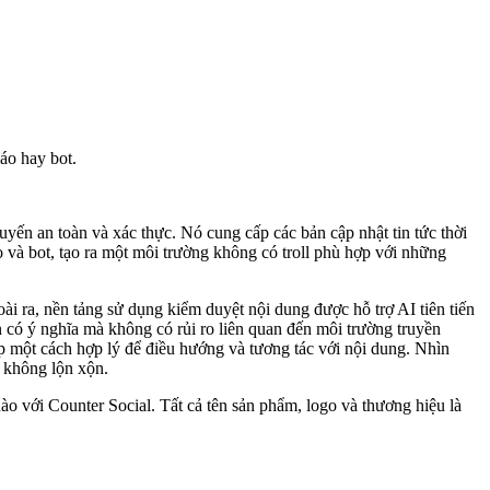
áo hay bot.
uyến an toàn và xác thực. Nó cung cấp các bản cập nhật tin tức thời
và bot, tạo ra một môi trường không có troll phù hợp với những
i ra, nền tảng sử dụng kiểm duyệt nội dung được hỗ trợ AI tiên tiến
n có ý nghĩa mà không có rủi ro liên quan đến môi trường truyền
p một cách hợp lý để điều hướng và tương tác với nội dung. Nhìn
i không lộn xộn.
ào với Counter Social. Tất cả tên sản phẩm, logo và thương hiệu là