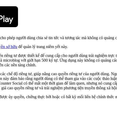
, cho phép người dùng chia sẻ tin tức và tương tác mà không có quảng c
yền sở hữu
để quản lý trang niêm yết này.
ền riêng tư được thiết kế để cung cấp cho người dùng trải nghiệm trực t
à microblog với giới hạn 500 ký tự. Ứng dụng này không có quảng cáo 
ên các nền tảng chính.
các chế độ riêng tư, giúp nâng cao quyền riêng tư của người dùng. Ngoà
cận này đảm bảo rằng người dùng có thể tham gia vào các cuộc thảo luậ
Counter Social có thể mất một thời gian để làm quen, nhưng nó cung cấ
 giá cao quyền riêng tư và trải nghiệm phương tiện truyền thông xã hộ
được ủy quyền, chứng thực bởi hoặc có bất kỳ mối liên hệ chính thức n