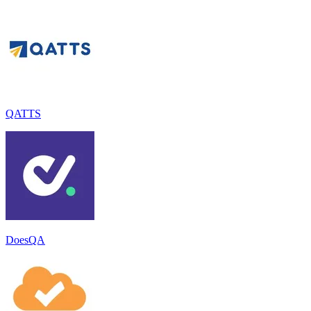
QATTS
DoesQA