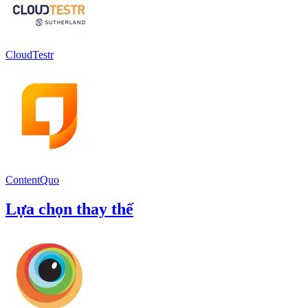
CloudTestr
ContentQuo
Lựa chọn thay thế