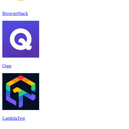
BrowserStack
Qase
LambdaTest