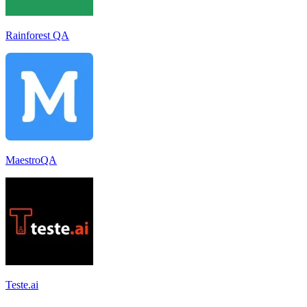
Rainforest QA
MaestroQA
Teste.ai