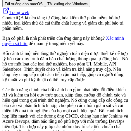
Tải xuống cho macOS
Tải xuống cho Windows
Trang web
ContextQA là nền tảng tự động hóa kiểm thử phần mềm, hỗ trợ
nhiều loại kiểm thử để cải thiện chất lượng và giảm chi phí bảo trì
phần mềm.
Bạn có phải là nhà phát triển của ứng dụng này không?
Xác minh
quyền sở hữu
để quản lý trang niêm yết này.
Bối cảnh là một nền tảng thử nghiệm toàn diện được thiết kế để hợp
lý hóa các quy trình đảm bảo chất lượng thông qua tự động hóa. Nó
hỗ trợ một loạt các loại thử nghiệm, bao gồm UI, Mobile, API,
Salesforce, Trình duyệt chéo và kiểm tra khả năng truy cập. Nền
tảng này cung cấp một cách tiếp cận mã thấp, giúp cả người dùng
kỹ thuật và phi kỹ thuật có thể truy cập được.
Các tính năng chính của bối cảnh bao gồm phát hiện lỗi điều khiển
AI và kiểm tra hồi quy trực quan, giúp tăng cường độ chính xác và
hiệu quả trong quá trình thử nghiệm. Nó cũng cung cấp các công cụ
báo cáo và phân tích tích hợp, cho phép các nhóm giám sát và cải
thiện kết quả thử nghiệm của họ một cách hiệu quả. Bối cảnh tích
hợp liền mạch với các đường ống CI/CD, chẳng hạn như Jenkins và
Azure Devops, đảm bảo rằng nó phù hợp với môi trường DevOps
hiện đại. Tích hợp này giúp các nhóm duy trì các tiêu chuẩn chất