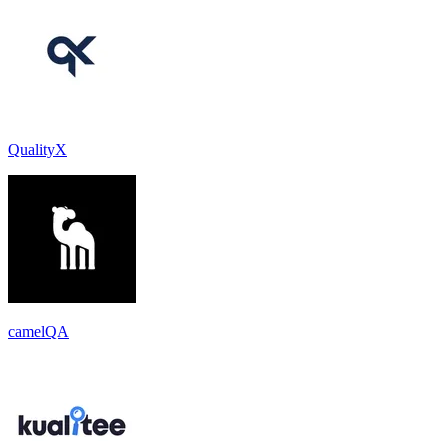
QualityX
camelQA