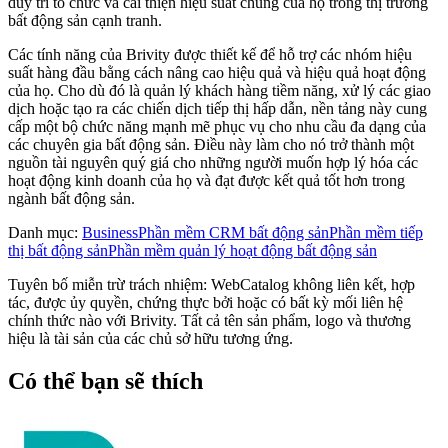
duy trì tổ chức và cải thiện hiệu suất chung của họ trong thị trường
bất động sản cạnh tranh.
Các tính năng của Brivity được thiết kế để hỗ trợ các nhóm hiệu
suất hàng đầu bằng cách nâng cao hiệu quả và hiệu quả hoạt động
của họ. Cho dù đó là quản lý khách hàng tiềm năng, xử lý các giao
dịch hoặc tạo ra các chiến dịch tiếp thị hấp dẫn, nền tảng này cung
cấp một bộ chức năng mạnh mẽ phục vụ cho nhu cầu đa dạng của
các chuyên gia bất động sản. Điều này làm cho nó trở thành một
nguồn tài nguyên quý giá cho những người muốn hợp lý hóa các
hoạt động kinh doanh của họ và đạt được kết quả tốt hơn trong
ngành bất động sản.
Danh mục
:
Business
Phần mềm CRM bất động sản
Phần mềm tiếp
thị bất động sản
Phần mềm quản lý hoạt động bất động sản
Tuyên bố miễn trừ trách nhiệm: WebCatalog không liên kết, hợp
tác, được ủy quyền, chứng thực bởi hoặc có bất kỳ mối liên hệ
chính thức nào với Brivity. Tất cả tên sản phẩm, logo và thương
hiệu là tài sản của các chủ sở hữu tương ứng.
Có thể bạn sẽ thích