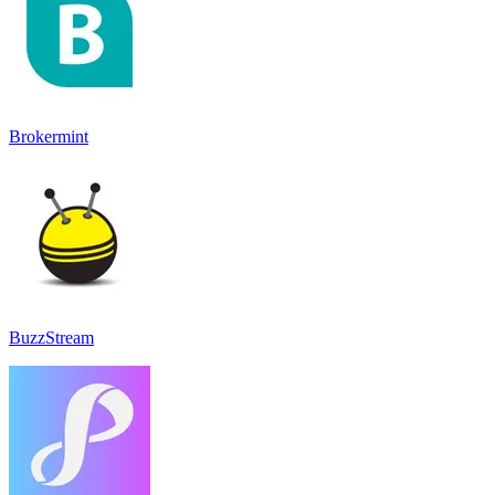
Brokermint
BuzzStream