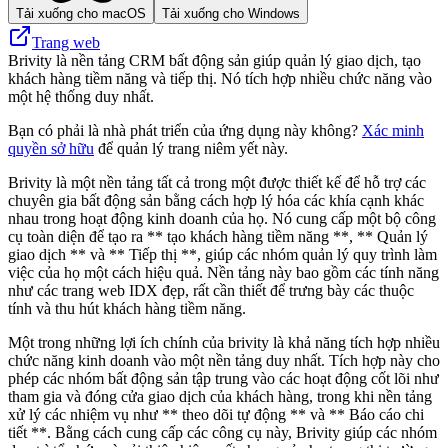
Tải xuống cho macOS
Tải xuống cho Windows
Trang web
Brivity là nền tảng CRM bất động sản giúp quản lý giao dịch, tạo
khách hàng tiềm năng và tiếp thị. Nó tích hợp nhiều chức năng vào
một hệ thống duy nhất.
Bạn có phải là nhà phát triển của ứng dụng này không?
Xác minh
quyền sở hữu
để quản lý trang niêm yết này.
Brivity là một nền tảng tất cả trong một được thiết kế để hỗ trợ các
chuyên gia bất động sản bằng cách hợp lý hóa các khía cạnh khác
nhau trong hoạt động kinh doanh của họ. Nó cung cấp một bộ công
cụ toàn diện để tạo ra ** tạo khách hàng tiềm năng **, ** Quản lý
giao dịch ** và ** Tiếp thị **, giúp các nhóm quản lý quy trình làm
việc của họ một cách hiệu quả. Nền tảng này bao gồm các tính năng
như các trang web IDX đẹp, rất cần thiết để trưng bày các thuộc
tính và thu hút khách hàng tiềm năng.
Một trong những lợi ích chính của brivity là khả năng tích hợp nhiều
chức năng kinh doanh vào một nền tảng duy nhất. Tích hợp này cho
phép các nhóm bất động sản tập trung vào các hoạt động cốt lõi như
tham gia và đóng cửa giao dịch của khách hàng, trong khi nền tảng
xử lý các nhiệm vụ như ** theo dõi tự động ** và ** Báo cáo chi
tiết **. Bằng cách cung cấp các công cụ này, Brivity giúp các nhóm