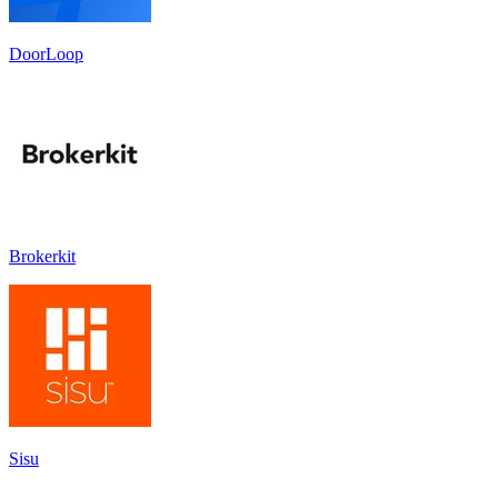
DoorLoop
Brokerkit
Sisu