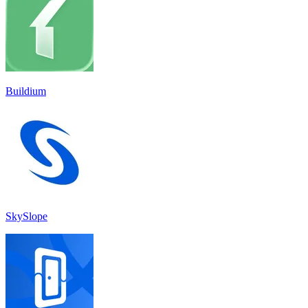
Buildium
SkySlope