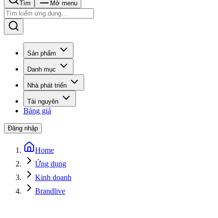
Tìm
Mở menu
Sản phẩm
Danh mục
Nhà phát triển
Tài nguyên
Bảng giá
Đăng nhập
Home
Ứng dụng
Kinh doanh
Brandlive