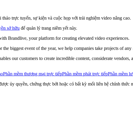
 thảo trực tuyến, sự kiện và cuộc họp với trải nghiệm video nâng cao.
yền sở hữu
để quản lý trang niêm yết này.
with Brandlive, your platform for creating elevated video experiences.
r the biggest event of the year, we help companies take projects of an
ables our customers to create incredible content, considerate vendors, 
ảo
Phần mềm thương mại trực tiếp
Phần mềm phát trực tiếp
Phần mềm lưu
ược ủy quyền, chứng thực bởi hoặc có bất kỳ mối liên hệ chính thức nà