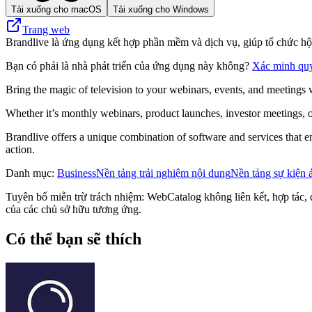
Tải xuống cho macOS
Tải xuống cho Windows
Trang web
Brandlive là ứng dụng kết hợp phần mềm và dịch vụ, giúp tổ chức hội
Bạn có phải là nhà phát triển của ứng dụng này không?
Xác minh qu
Bring the magic of television to your webinars, events, and meetings 
Whether it’s monthly webinars, product launches, investor meetings, o
Brandlive offers a unique combination of software and services that en
action.
Danh mục
:
Business
Nền tảng trải nghiệm nội dung
Nền tảng sự kiện 
Tuyên bố miễn trừ trách nhiệm: WebCatalog không liên kết, hợp tác, đ
của các chủ sở hữu tương ứng.
Có thể bạn sẽ thích