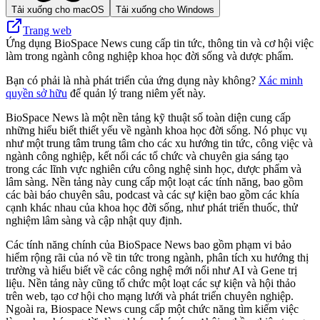
Tải xuống cho macOS
Tải xuống cho Windows
Trang web
Ứng dụng BioSpace News cung cấp tin tức, thông tin và cơ hội việc
làm trong ngành công nghiệp khoa học đời sống và dược phẩm.
Bạn có phải là nhà phát triển của ứng dụng này không?
Xác minh
quyền sở hữu
để quản lý trang niêm yết này.
BioSpace News là một nền tảng kỹ thuật số toàn diện cung cấp
những hiểu biết thiết yếu về ngành khoa học đời sống. Nó phục vụ
như một trung tâm trung tâm cho các xu hướng tin tức, công việc và
ngành công nghiệp, kết nối các tổ chức và chuyên gia sáng tạo
trong các lĩnh vực nghiên cứu công nghệ sinh học, dược phẩm và
lâm sàng. Nền tảng này cung cấp một loạt các tính năng, bao gồm
các bài báo chuyên sâu, podcast và các sự kiện bao gồm các khía
cạnh khác nhau của khoa học đời sống, như phát triển thuốc, thử
nghiệm lâm sàng và cập nhật quy định.
Các tính năng chính của BioSpace News bao gồm phạm vi bảo
hiểm rộng rãi của nó về tin tức trong ngành, phân tích xu hướng thị
trường và hiểu biết về các công nghệ mới nổi như AI và Gene trị
liệu. Nền tảng này cũng tổ chức một loạt các sự kiện và hội thảo
trên web, tạo cơ hội cho mạng lưới và phát triển chuyên nghiệp.
Ngoài ra, Biospace News cung cấp một chức năng tìm kiếm việc