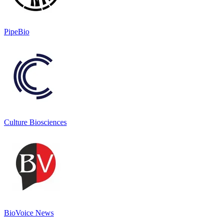
PipeBio
Culture Biosciences
BioVoice News