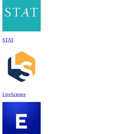
STAT
LiveScience