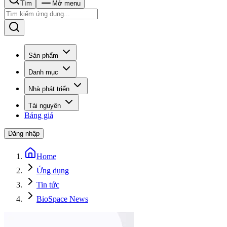
Tìm
Mở menu
Sản phẩm
Danh mục
Nhà phát triển
Tài nguyên
Bảng giá
Đăng nhập
Home
Ứng dụng
Tin tức
BioSpace News