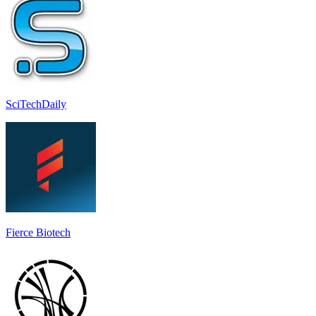
SciTechDaily
Fierce Biotech