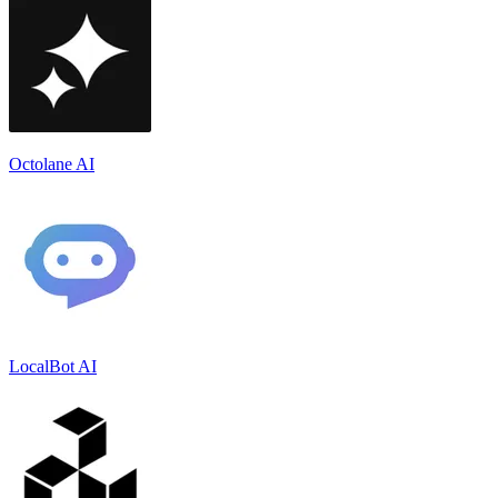
Octolane AI
LocalBot AI