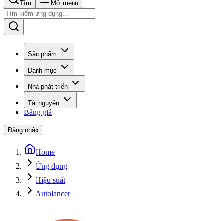
Tìm
Mở menu
Sản phẩm
Danh mục
Nhà phát triển
Tài nguyên
Bảng giá
Đăng nhập
Home
Ứng dụng
Hiệu suất
Autolancer