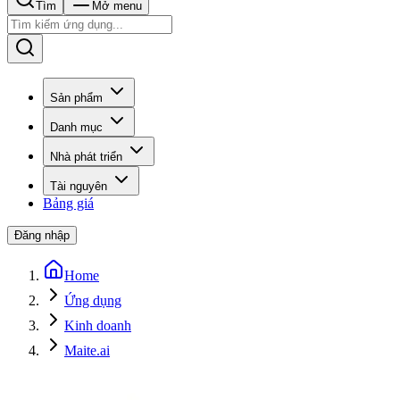
Tìm
Mở menu
Sản phẩm
Danh mục
Nhà phát triển
Tài nguyên
Bảng giá
Đăng nhập
Home
Ứng dụng
Kinh doanh
Maite.ai