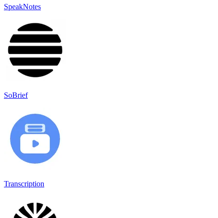
SpeakNotes
SoBrief
Transcription