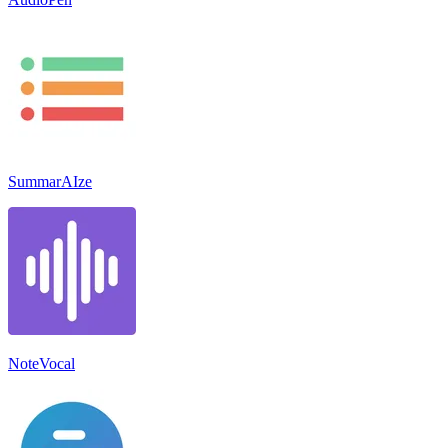
SummarAIze
NoteVocal