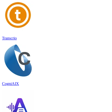
Transcrio
CogniAIX