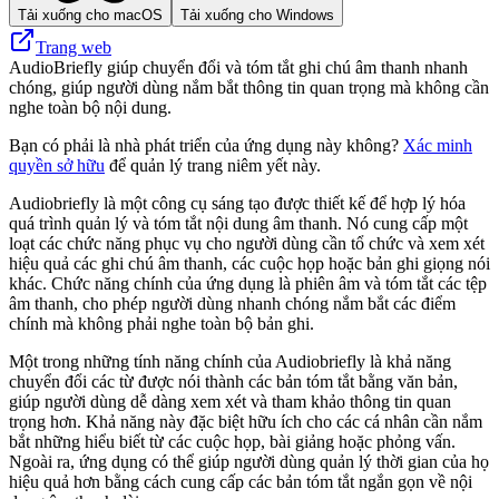
Tải xuống cho macOS
Tải xuống cho Windows
Trang web
AudioBriefly giúp chuyển đổi và tóm tắt ghi chú âm thanh nhanh
chóng, giúp người dùng nắm bắt thông tin quan trọng mà không cần
nghe toàn bộ nội dung.
Bạn có phải là nhà phát triển của ứng dụng này không?
Xác minh
quyền sở hữu
để quản lý trang niêm yết này.
Audiobriefly là một công cụ sáng tạo được thiết kế để hợp lý hóa
quá trình quản lý và tóm tắt nội dung âm thanh. Nó cung cấp một
loạt các chức năng phục vụ cho người dùng cần tổ chức và xem xét
hiệu quả các ghi chú âm thanh, các cuộc họp hoặc bản ghi giọng nói
khác. Chức năng chính của ứng dụng là phiên âm và tóm tắt các tệp
âm thanh, cho phép người dùng nhanh chóng nắm bắt các điểm
chính mà không phải nghe toàn bộ bản ghi.
Một trong những tính năng chính của Audiobriefly là khả năng
chuyển đổi các từ được nói thành các bản tóm tắt bằng văn bản,
giúp người dùng dễ dàng xem xét và tham khảo thông tin quan
trọng hơn. Khả năng này đặc biệt hữu ích cho các cá nhân cần nắm
bắt những hiểu biết từ các cuộc họp, bài giảng hoặc phỏng vấn.
Ngoài ra, ứng dụng có thể giúp người dùng quản lý thời gian của họ
hiệu quả hơn bằng cách cung cấp các bản tóm tắt ngắn gọn về nội