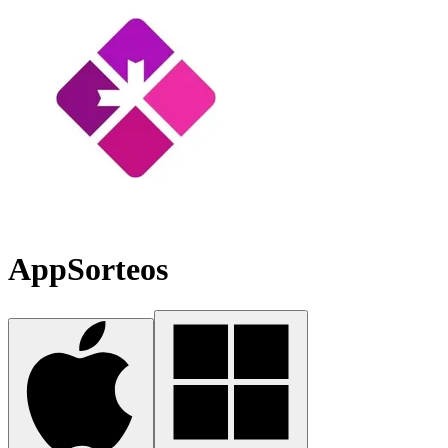
AppSorteos