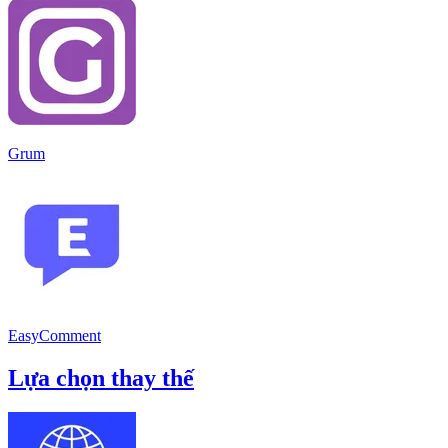
Grum
EasyComment
Lựa chọn thay thế