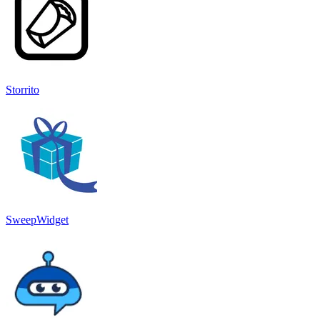
Storrito
SweepWidget