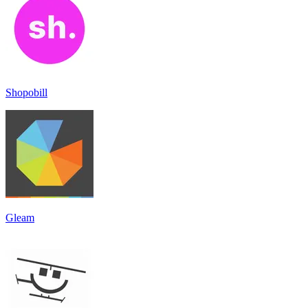
Shopobill
Gleam