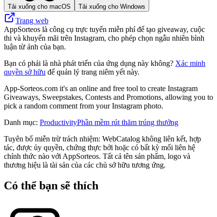
Tải xuống cho macOS
Tải xuống cho Windows
Trang web
AppSorteos là công cụ trực tuyến miễn phí để tạo giveaway, cuộc
thi và khuyến mãi trên Instagram, cho phép chọn ngẫu nhiên bình
luận từ ảnh của bạn.
Bạn có phải là nhà phát triển của ứng dụng này không?
Xác minh
quyền sở hữu
để quản lý trang niêm yết này.
App-Sorteos.com it's an online and free tool to create Instagram
Giveaways, Sweepstakes, Contests and Promotions, allowing you to
pick a random comment from your Instagram photo.
Danh mục
:
Productivity
Phần mềm rút thăm trúng thưởng
Tuyên bố miễn trừ trách nhiệm: WebCatalog không liên kết, hợp
tác, được ủy quyền, chứng thực bởi hoặc có bất kỳ mối liên hệ
chính thức nào với AppSorteos. Tất cả tên sản phẩm, logo và
thương hiệu là tài sản của các chủ sở hữu tương ứng.
Có thể bạn sẽ thích