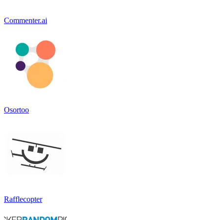
Commenter.ai
Osortoo
Rafflecopter