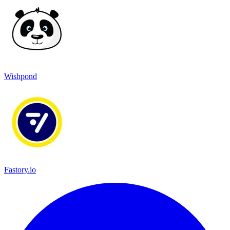
Wishpond
Fastory.io