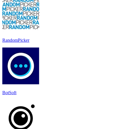
RandomPicker
BotSoft