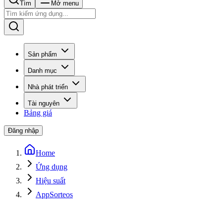
Tìm
Mở menu
Sản phẩm
Danh mục
Nhà phát triển
Tài nguyên
Bảng giá
Đăng nhập
Home
Ứng dụng
Hiệu suất
AppSorteos