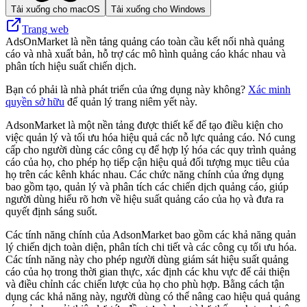
Tải xuống cho macOS
Tải xuống cho Windows
Trang web
AdsOnMarket là nền tảng quảng cáo toàn cầu kết nối nhà quảng
cáo và nhà xuất bản, hỗ trợ các mô hình quảng cáo khác nhau và
phân tích hiệu suất chiến dịch.
Bạn có phải là nhà phát triển của ứng dụng này không?
Xác minh
quyền sở hữu
để quản lý trang niêm yết này.
AdsonMarket là một nền tảng được thiết kế để tạo điều kiện cho
việc quản lý và tối ưu hóa hiệu quả các nỗ lực quảng cáo. Nó cung
cấp cho người dùng các công cụ để hợp lý hóa các quy trình quảng
cáo của họ, cho phép họ tiếp cận hiệu quả đối tượng mục tiêu của
họ trên các kênh khác nhau. Các chức năng chính của ứng dụng
bao gồm tạo, quản lý và phân tích các chiến dịch quảng cáo, giúp
người dùng hiểu rõ hơn về hiệu suất quảng cáo của họ và đưa ra
quyết định sáng suốt.
Các tính năng chính của AdsonMarket bao gồm các khả năng quản
lý chiến dịch toàn diện, phân tích chi tiết và các công cụ tối ưu hóa.
Các tính năng này cho phép người dùng giám sát hiệu suất quảng
cáo của họ trong thời gian thực, xác định các khu vực để cải thiện
và điều chỉnh các chiến lược của họ cho phù hợp. Bằng cách tận
dụng các khả năng này, người dùng có thể nâng cao hiệu quả quảng