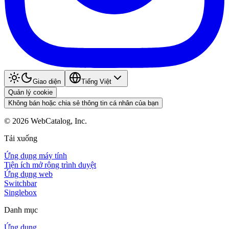
Giao diện
Tiếng Việt
Quản lý cookie
Không bán hoặc chia sẻ thông tin cá nhân của bạn
©
2026
WebCatalog, Inc.
Tải xuống
Ứng dụng máy tính
Tiện ích mở rộng trình duyệt
Ứng dụng web
Switchbar
Singlebox
Danh mục
Ứng dụng