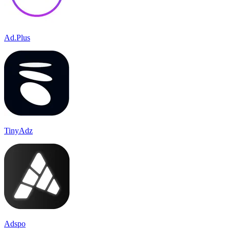
Ad.Plus
TinyAdz
Adspo