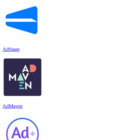
AdStage
AdMaven