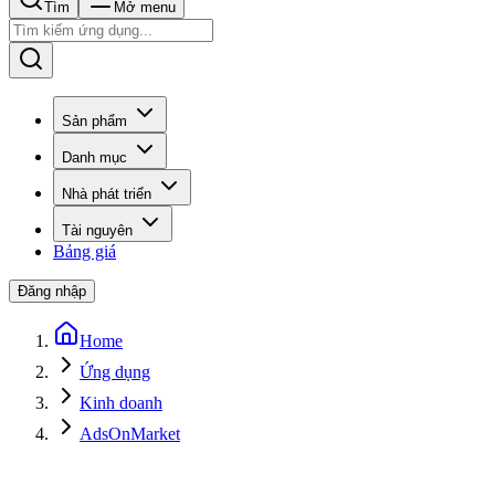
Tìm
Mở menu
Sản phẩm
Danh mục
Nhà phát triển
Tài nguyên
Bảng giá
Đăng nhập
Home
Ứng dụng
Kinh doanh
AdsOnMarket