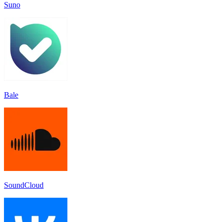
Suno
Bale
SoundCloud