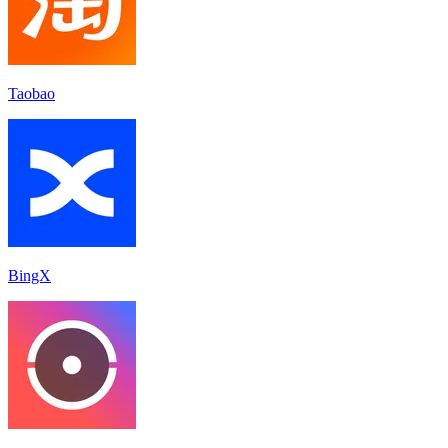
Taobao
BingX