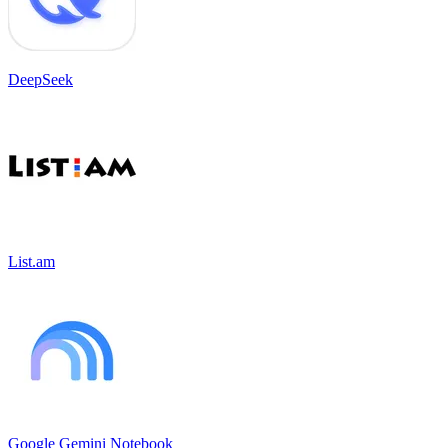
DeepSeek
List.am
Google Gemini Notebook