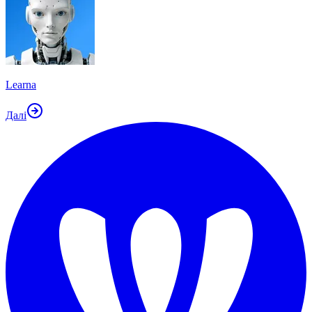
Learna
Далі