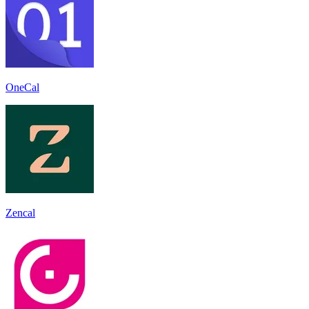
OneCal
Zencal