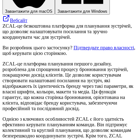
Завантажити для macOS
Завантажити для Windows
Вебсайт
ZCAL-це безкоштовна платформа для планування зустрічей,
що дозволяє налаштовувати посилання та зручно
координувати час для зустрічей.
Ви розробник цього застосунку?
Підтвердьте право власності
,
щоб керувати цією сторінкою.
ZCAL-це платформа планування першого дизайну,
розроблена для спрощення процесу бронювання зустрічей,
покращуючи досвід клієнтів. Це дозволяє користувачам
створювати налаштовані посилання на зустріч, які
відображають їх ідентичність бренду через такі параметри, як
власні шрифти, кольори, макети та медіа. Ця функція
гарантує, що кожна сторінка бронювання, орієнтована на
клієнта, відповідає бренду користувача, забезпечуючи
професійний та послідовний досвід.
Однією з ключових особливостей ZCAL є його здатність
ефективно керувати плануванням команди. Він підтримує
колективний та круглий планування, що дозволяє командам
безперешкодно координувати зустрічі. Крім того, ZCAL