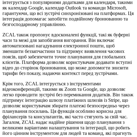
інтегрується з популярними додатками для календаря, такими
як календар Google, календар Outlook та команди Microsoft,
гарантуючи, що всі зустрічі синхронізовані на платформах. Ця
інтеграція допомагає запобігти подвійному бронюванню та
безгосподарному управлінню.
ZCAL також пропонує вдосконалені функції, такі як буферні
часи та межі для запобігання вигорання. Він включає
автоматизовані нагадування електронної пошти, щоб
зменшити беззапчастини та підтримує виявлення часових
поясів, щоб забезпечити точне планування для глобальних
клієнтів. Платформа дозволяє користувачам додавати вступні
відео до сторінок бронювання, що може допомогти знизити
тарифи без показу, надаючи контекст перед зустрічами.
Крім того, ZCAL інтегрується з інструментами
відеоконференцій, такими як Zoom та Google, що дозволяє
легко проводити зустрічі без перемикання додатків. Він також
підтримує інтеграцію шлюзу платіжних шлюзів із Stripe, що
дозволяє користувачам збирати платежі безпосередньо через
планування посилань. Ця функція особливо корисна для
фрілансерів та консультантів, які часто стягують за свій час.
Загалом, ZCAL надає надійне рішення щодо планування з
великими варіантами налаштування та інтеграції, що робить
його цінним інструментом для людей та команд, які прагнуть