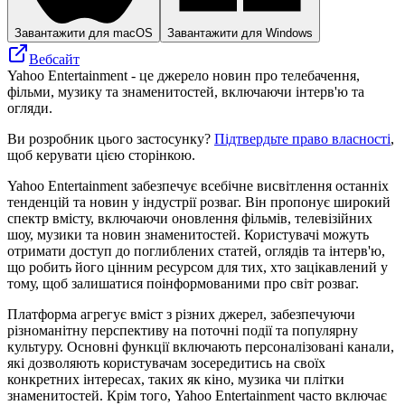
Завантажити для macOS
Завантажити для Windows
Вебсайт
Yahoo Entertainment - це джерело новин про телебачення,
фільми, музику та знаменитостей, включаючи інтерв'ю та
огляди.
Ви розробник цього застосунку?
Підтвердьте право власності
,
щоб керувати цією сторінкою.
Yahoo Entertainment забезпечує всебічне висвітлення останніх
тенденцій та новин у індустрії розваг. Він пропонує широкий
спектр вмісту, включаючи оновлення фільмів, телевізійних
шоу, музики та новин знаменитостей. Користувачі можуть
отримати доступ до поглиблених статей, оглядів та інтерв'ю,
що робить його цінним ресурсом для тих, хто зацікавлений у
тому, щоб залишатися поінформованими про світ розваг.
Платформа агрегує вміст з різних джерел, забезпечуючи
різноманітну перспективу на поточні події та популярну
культуру. Основні функції включають персоналізовані канали,
які дозволяють користувачам зосередитись на своїх
конкретних інтересах, таких як кіно, музика чи плітки
знаменитостей. Крім того, Yahoo Entertainment часто включає