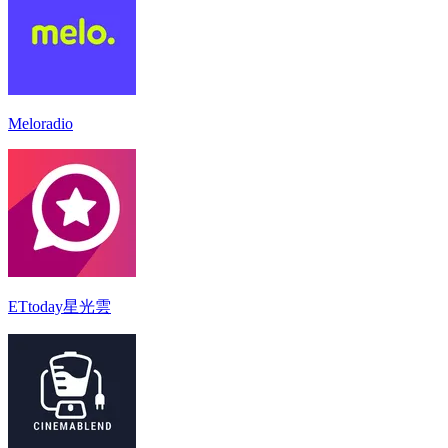
Meloradio
ETtoday星光雲