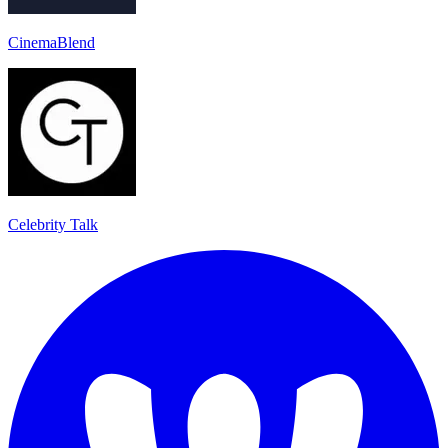
CinemaBlend
Celebrity Talk