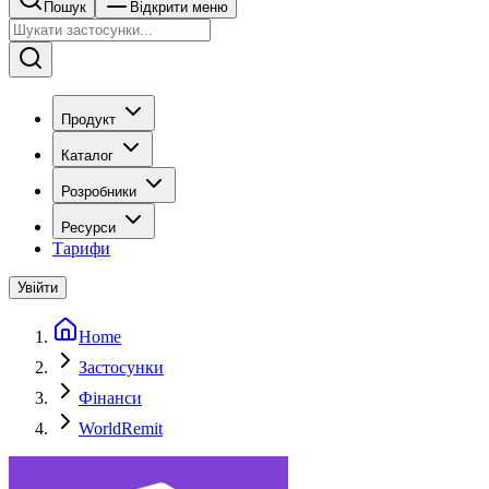
Пошук
Відкрити меню
Продукт
Каталог
Розробники
Ресурси
Тарифи
Увійти
Home
Застосунки
Фінанси
WorldRemit