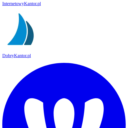
InternetowyKantor.pl
DobryKantor.pl