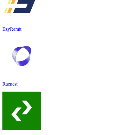
EzyRemit
Raenest