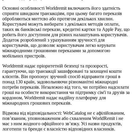
Основні особливості Worldremit включають його здатність
сприяти швидким транзакціям, при цьому багато переказів
обробляються миттєво або протягом декількох хвилин.
Користувачі можуть вибирати з декількох методів оплати,
таких як банківські перекази, кредитні картки та Apple Pay, що
робить його доступним для різних налаштувань користувачів.
Додаток розроблений з урахуванням зручності для
користувачів, що дозволяє користувачам легко керувати
міжнародними грошовими переказами за допомогою
мобільних пристроїв.
Worldremit надає пріоритетній безпеці та прозорості,
гарантуючи, що транзакції зашифровані та захищені кошти
клієнтів. Він пропонує зручний спосіб відправити гроші в
понад 130 країн, задовольняючи різноманітні міжнародні
потреби переказів. Незалежно від того, чи потрібно надсилати
гроші на особисте використання чи підтримку сім'ї та друзів за
кордоном, Worldremit надає надійну платформу для
міжнародних грошових переказів.
Відмова від відповідальності: WebCatalog не є афілійованим,
пов’язаним, уповноваженим або схваленим WorldRemit і не
має з ним жодного офіційного зв’язку. Усі назви продуктів,
логотипи та бренди є власністю відповідних власників.