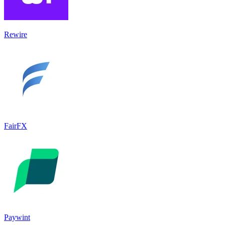
Rewire
FairFX
Paywint