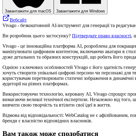
Завантажити для macOS
Завантажити для Windows
Вебсайт
Vivago - безкоштовний AI-інструмент для генерації та редагуван
Ви розробник цього застосунку?
Підтвердьте право власності
, 
Vivago - це інноваційна платформа AI, розроблена для покраще
маніпулювати цифровим контентом, включаючи аватари в стилі 
дуже детальних та образних конструкцій, що робить його придатн
Однією з ключових особливостей Vivago є його здатність генеру
хочуть створити унікальні цифрові персони чи персонажі для тв
користувачам перетворювати статичні зображення в динамічні 
аудиторії на різних платформах.
Використовуючи технологію, керовану AI, Vivago спрощує проц
вимагаючи великої технічної експертизи. Незалежно від того, 
вивчити свою творчість та втілити свої ідеї в життя.
Відмова від відповідальності: WebCatalog не є афілійованим, п
бренди є власністю відповідних власників.
Вам також може сподобатися