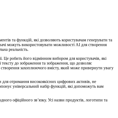
ментів та функцій, які дозволяють користувачам генерувати та
вачі можуть використовувати можливості AI для створення
льна реальність.
ї. Це робить його відмінним вибором для користувачів, які
ї тексту до зображення та зображення, що дозволяє
я створення захоплюючого вмісту, який може привернути увагу
и для отримання високоякісних цифрових активів, не
опонує універсальний набір функцій, які допоможуть вам
дного офіційного зв’язку. Усі назви продуктів, логотипи та