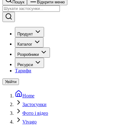
Пошук
Відкрити меню
Продукт
Каталог
Розробники
Ресурси
Тарифи
Увійти
Home
Застосунки
Фото і відео
Vivago