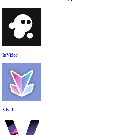
InVideo
Vivid