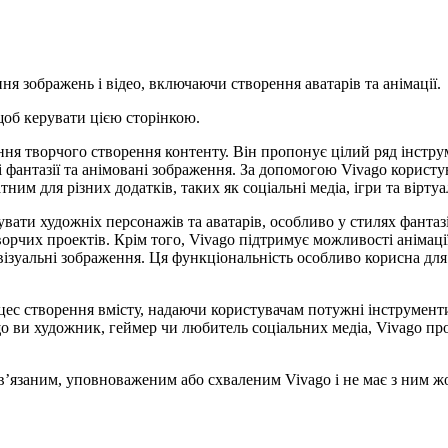
ня зображень і відео, включаючи створення аватарів та анімації.
щоб керувати цією сторінкою.
ння творчого створення контенту. Він пропонує цілий ряд інстру
фантазії та анімовані зображення. За допомогою Vivago користу
им для різних додатків, таких як соціальні медіа, ігри та віртуа
вати художніх персонажів та аватарів, особливо у стилях фантазі
орчих проектів. Крім того, Vivago підтримує можливості анімаці
візуальні зображення. Ця функціональність особливо корисна дл
ес створення вмісту, надаючи користувачам потужні інструмент
що ви художник, геймер чи любитель соціальних медіа, Vivago пр
ов’язаним, уповноваженим або схваленим Vivago і не має з ним жо