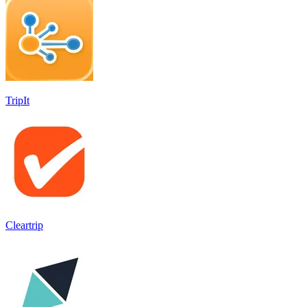
TripIt
Cleartrip