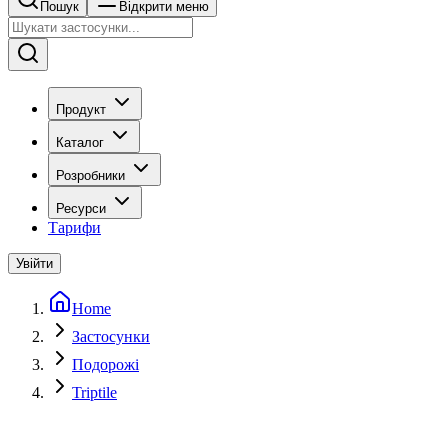
Пошук
Відкрити меню
Продукт
Каталог
Розробники
Ресурси
Тарифи
Увійти
Home
Застосунки
Подорожі
Triptile