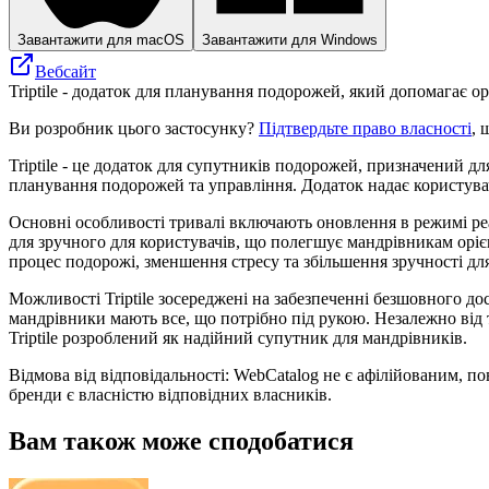
Завантажити для macOS
Завантажити для Windows
Вебсайт
Triptile - додаток для планування подорожей, який допомагає ор
Ви розробник цього застосунку?
Підтвердьте право власності
, 
Triptile - це додаток для супутників подорожей, призначений 
планування подорожей та управління. Додаток надає користувач
Основні особливості тривалі включають оновлення в режимі реа
для зручного для користувачів, що полегшує мандрівникам орієнт
процес подорожі, зменшення стресу та збільшення зручності для
Можливості Triptile зосереджені на забезпеченні безшовного до
мандрівники мають все, що потрібно під рукою. Незалежно від
Triptile розроблений як надійний супутник для мандрівників.
Відмова від відповідальності: WebCatalog не є афілійованим, по
бренди є власністю відповідних власників.
Вам також може сподобатися