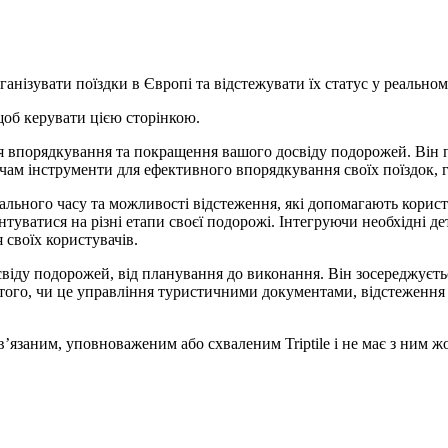
ганізувати поїздки в Європі та відстежувати їх статус у реальном
щоб керувати цією сторінкою.
для впорядкування та покращення вашого досвіду подорожей. Він п
ам інструменти для ефективного впорядкування своїх поїздок, г
льного часу та можливості відстеження, які допомагають корист
уватися на різні етапи своєї подорожі. Інтегруючи необхідні дет
 своїх користувачів.
свіду подорожей, від планування до виконання. Він зосереджуєтьс
 того, чи це управління туристичними документами, відстеження
в’язаним, уповноваженим або схваленим Triptile і не має з ним жо