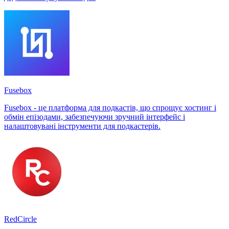
Fusebox
Fusebox - це платформа для подкастів, що спрощує хостинг і
обмін епізодами, забезпечуючи зручний інтерфейс і
налаштовувані інструменти для подкастерів.
RedCircle