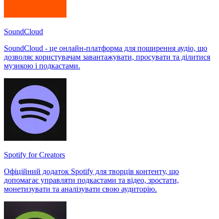
SoundCloud
SoundCloud - це онлайн-платформа для поширення аудіо, що
дозволяє користувачам завантажувати, просувати та ділитися
музикою і подкастами.
Spotify for Creators
Офіційний додаток Spotify для творців контенту, що
допомагає управляти подкастами та відео, зростати,
монетизувати та аналізувати свою аудиторію.