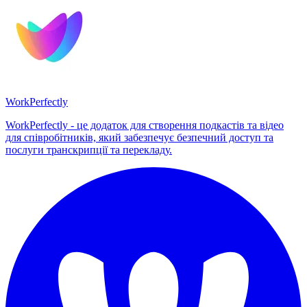
WorkPerfectly
WorkPerfectly - це додаток для створення подкастів та відео
для співробітників, який забезпечує безпечний доступ та
послуги транскрипції та перекладу.