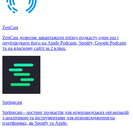
ZenCast
ZenCast дозволяє завантажити епізод подкасту один раз і
опублікувати його на Apple Podcasts, Spotify, Google Podcasts
та на власному сайті за 2 кліки.
Springcast
Springcast—хостинг подкастів для нідерландських організацій
з аналітикою та інструментами для розповсюдження на
платформах, як Spotify та Apple.