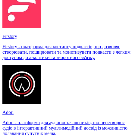
Firstory
Firstory - платформа для хостингу подкастів, що дозволяє
створювати, поширювати та монетизувати подкасти з легким
доступом до аналітики та зворотного зв'язку.
Adori
Adori - платформа для аудіопостачальників, що перетворює
аудіо в інтерактивний мультимедійний досвід із можливістю
додавання супутніх медіа.