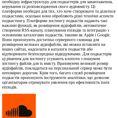
необхідну інфраструктуру для подкастерів для завантаження,
керування та розповсюдження свого аудіовмісту. Ці
платформи необхідні для тих, хто хоче створювати та ділитися
подкастами, оскільки вони обробляють різні технічні аспекти
подкастингу. Платформи хостингу подкастів надають такі
важливі функції, як розміщення аудіофайлів, автоматичне
створення RSS-каналу, планування епізодів та інтеграцію з
основними каталогами подкастів, такими як Apple і Google.
Вони пропонують достатньо серверного сховища для
розміщення великих аудіофайлів, які можна вставляти на
інших сайтах, надсилати в каталоги подкастів або
відтворювати безпосередньо відвідувачами. Для подкастерів
ці рішення для хостингу усувають клопоти з пошуком
хостингу файлів для їх вмісту. Враховуючи великий розмір
аудіофайлів, покладатися на персональний сервер може бути
непомірно дорогим. Крім того, багато служб розміщення
подкастів пропонують інструменти аналітики, що дозволяє
організаторам отримувати уявлення про ефективність їхніх
епізодів.