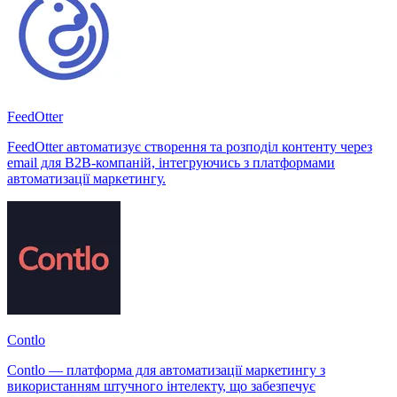
FeedOtter
FeedOtter автоматизує створення та розподіл контенту через
email для B2B-компаній, інтегруючись з платформами
автоматизації маркетингу.
Contlo
Contlo — платформа для автоматизації маркетингу з
використанням штучного інтелекту, що забезпечує