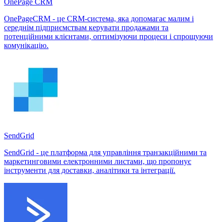
OnePage CRM
OnePageCRM - це CRM-система, яка допомагає малим і
середнім підприємствам керувати продажами та
потенційними клієнтами, оптимізуючи процеси і спрощуючи
комунікацію.
SendGrid
SendGrid - це платформа для управління транзакційними та
маркетинговими електронними листами, що пропонує
інструменти для доставки, аналітики та інтеграції.