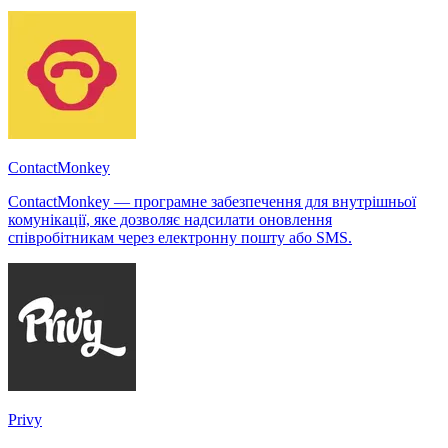
ContactMonkey
ContactMonkey — програмне забезпечення для внутрішньої
комунікації, яке дозволяє надсилати оновлення
співробітникам через електронну пошту або SMS.
Privy