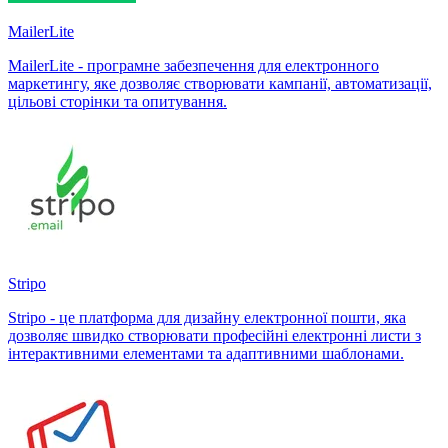
MailerLite
MailerLite - програмне забезпечення для електронного
маркетингу, яке дозволяє створювати кампанії, автоматизації,
цільові сторінки та опитування.
Stripo
Stripo - це платформа для дизайну електронної пошти, яка
дозволяє швидко створювати професійні електронні листи з
інтерактивними елементами та адаптивними шаблонами.