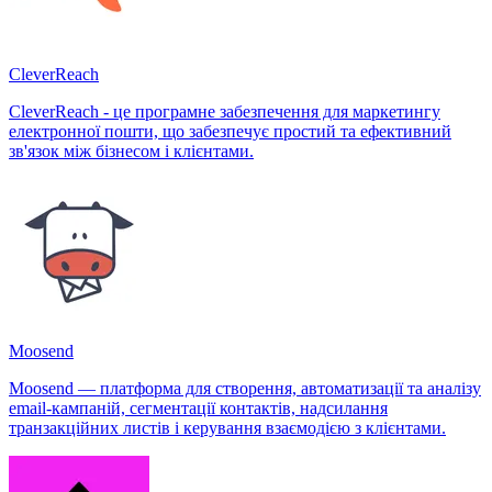
CleverReach
CleverReach - це програмне забезпечення для маркетингу
електронної пошти, що забезпечує простий та ефективний
зв'язок між бізнесом і клієнтами.
Moosend
Moosend — платформа для створення, автоматизації та аналізу
email-кампаній, сегментації контактів, надсилання
транзакційних листів і керування взаємодією з клієнтами.