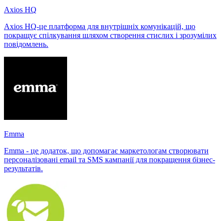
Axios HQ
Axios HQ-це платформа для внутрішніх комунікацій, що
покращує спілкування шляхом створення стислих і зрозумілих
повідомлень.
Emma
Emma - це додаток, що допомагає маркетологам створювати
персоналізовані email та SMS кампанії для покращення бізнес-
результатів.