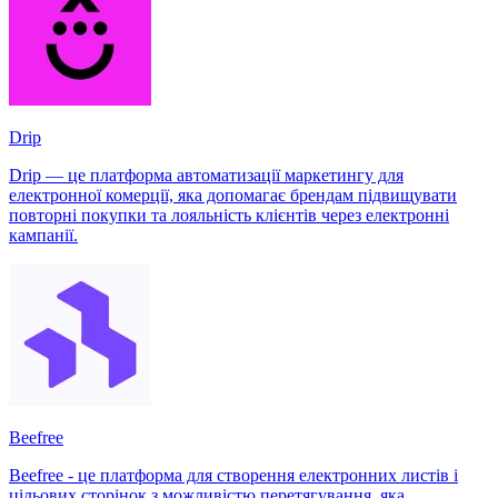
Drip
Drip — це платформа автоматизації маркетингу для
електронної комерції, яка допомагає брендам підвищувати
повторні покупки та лояльність клієнтів через електронні
кампанії.
Beefree
Beefree - це платформа для створення електронних листів і
цільових сторінок з можливістю перетягування, яка