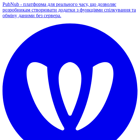
PubNub - платформа для реального часу, що дозволяє
розробникам створювати додатки з функціями спілкування та
обміну даними без сервера.