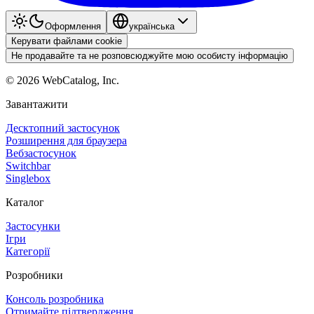
Оформлення
українська
Керувати файлами cookie
Не продавайте та не розповсюджуйте мою особисту інформацію
©
2026
WebCatalog, Inc.
Завантажити
Десктопний застосунок
Розширення для браузера
Вебзастосунок
Switchbar
Singlebox
Каталог
Застосунки
Ігри
Категорії
Розробники
Консоль розробника
Отримайте підтвердження