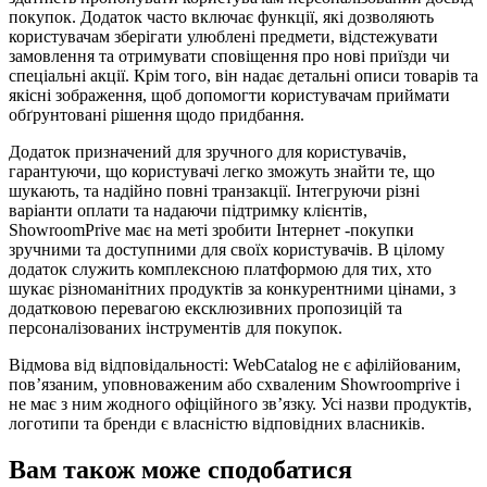
покупок. Додаток часто включає функції, які дозволяють
користувачам зберігати улюблені предмети, відстежувати
замовлення та отримувати сповіщення про нові приїзди чи
спеціальні акції. Крім того, він надає детальні описи товарів та
якісні зображення, щоб допомогти користувачам приймати
обґрунтовані рішення щодо придбання.
Додаток призначений для зручного для користувачів,
гарантуючи, що користувачі легко зможуть знайти те, що
шукають, та надійно повні транзакції. Інтегруючи різні
варіанти оплати та надаючи підтримку клієнтів,
ShowroomPrive має на меті зробити Інтернет -покупки
зручними та доступними для своїх користувачів. В цілому
додаток служить комплексною платформою для тих, хто
шукає різноманітних продуктів за конкурентними цінами, з
додатковою перевагою ексклюзивних пропозицій та
персоналізованих інструментів для покупок.
Відмова від відповідальності: WebCatalog не є афілійованим,
пов’язаним, уповноваженим або схваленим Showroomprive і
не має з ним жодного офіційного зв’язку. Усі назви продуктів,
логотипи та бренди є власністю відповідних власників.
Вам також може сподобатися