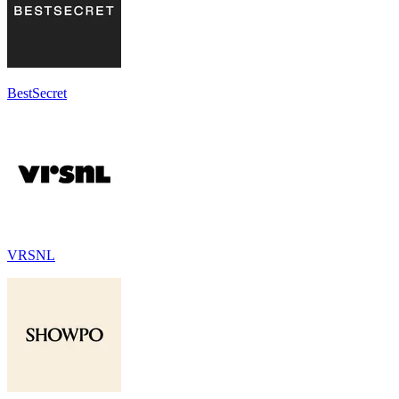
BestSecret
VRSNL