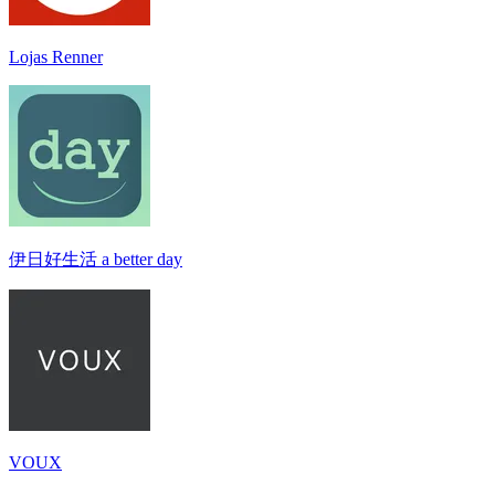
Lojas Renner
伊日好生活 a better day
VOUX