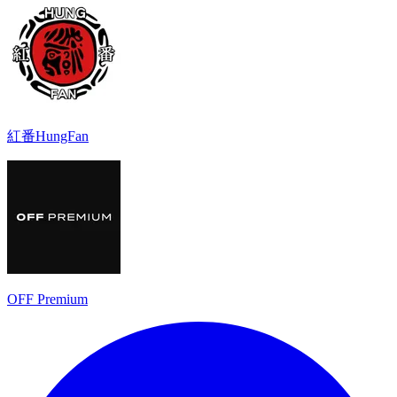
紅番HungFan
OFF Premium