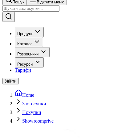
Пошук
Відкрити меню
Продукт
Каталог
Розробники
Ресурси
Тарифи
Увійти
Home
Застосунки
Покупки
Showroomprive