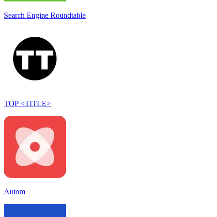
Search Engine Roundtable
TOP <TITLE>
Autom