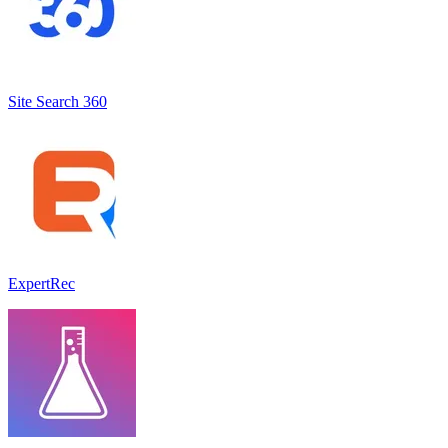
Site Search 360
ExpertRec