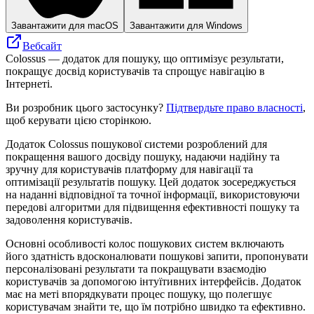
Завантажити для macOS
Завантажити для Windows
Вебсайт
Colossus — додаток для пошуку, що оптимізує результати,
покращує досвід користувачів та спрощує навігацію в
Інтернеті.
Ви розробник цього застосунку?
Підтвердьте право власності
,
щоб керувати цією сторінкою.
Додаток Colossus пошукової системи розроблений для
покращення вашого досвіду пошуку, надаючи надійну та
зручну для користувачів платформу для навігації та
оптимізації результатів пошуку. Цей додаток зосереджується
на наданні відповідної та точної інформації, використовуючи
передові алгоритми для підвищення ефективності пошуку та
задоволення користувачів.
Основні особливості колос пошукових систем включають
його здатність вдосконалювати пошукові запити, пропонувати
персоналізовані результати та покращувати взаємодію
користувачів за допомогою інтуїтивних інтерфейсів. Додаток
має на меті впорядкувати процес пошуку, що полегшує
користувачам знайти те, що їм потрібно швидко та ефективно.