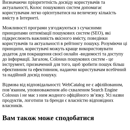
Визначаючи пріоритетність досвіду користувачів та
актуальності, Колос пошукових систем допомагає
користувачам легко орієнтуватися на величезну кількість
вмісту в Інтернеті.
Можливості програми узгоджуються з сучасними
принципами оптимізації пошукових систем (SEO), які
підкреслюють важливість якісного вмісту, поведінки
користувачів та актуальності в рейтингу пошуку. Розуміючи ці
принципи, користувачі можуть краще використовувати
додаток для покращення своєї онлайн -видимості та доступу
до інформації. Загалом, Colossus пошукових систем - це
інструмент, призначений для того, щоб зробити пошук більш
ефективним та ефективним, надаючи користувачам всебічний
та надійний досвід пошуку.
Відмова від відповідальності: WebCatalog не є афілійованим,
пов’язаним, уповноваженим або схваленим Search Engine
Colossus і не має з ним жодного офіційного зв’язку. Усі назви
продуктів, логотипи та бренди є власністю відповідних
власників.
Вам також може сподобатися