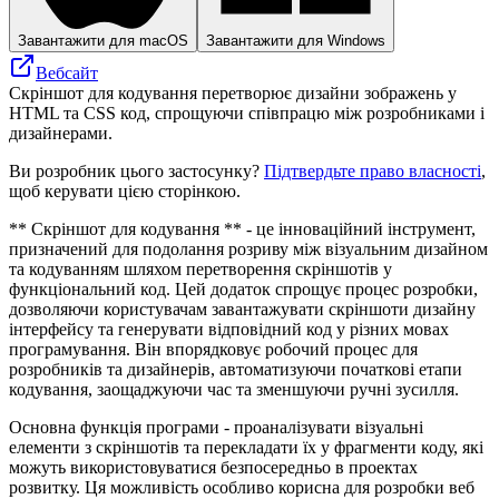
Завантажити для macOS
Завантажити для Windows
Вебсайт
Скріншот для кодування перетворює дизайни зображень у
HTML та CSS код, спрощуючи співпрацю між розробниками і
дизайнерами.
Ви розробник цього застосунку?
Підтвердьте право власності
,
щоб керувати цією сторінкою.
** Скріншот для кодування ** - це інноваційний інструмент,
призначений для подолання розриву між візуальним дизайном
та кодуванням шляхом перетворення скріншотів у
функціональний код. Цей додаток спрощує процес розробки,
дозволяючи користувачам завантажувати скріншоти дизайну
інтерфейсу та генерувати відповідний код у різних мовах
програмування. Він впорядковує робочий процес для
розробників та дизайнерів, автоматизуючи початкові етапи
кодування, заощаджуючи час та зменшуючи ручні зусилля.
Основна функція програми - проаналізувати візуальні
елементи з скріншотів та перекладати їх у фрагменти коду, які
можуть використовуватися безпосередньо в проектах
розвитку. Ця можливість особливо корисна для розробки веб