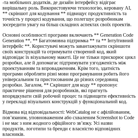
-та мобільних додатків, де дизайн інтерфейсу відіграє
вирішальну роль. Використовуючи технологію, керовану AI,
** скріншот для кодування ** підвищує продуктивність та
точність у процесі кодування, що полегшує розробникам
зосередити увагу на більш складних аспектах своїх проектів.
Основні особливості програми включають ** Generation Code
Generation **, ** Багатомовна підтримка ** та ** Інтуїтивний
інтерфейс **. Користувачі можуть завантажувати скріншоти
своїх конструкцій та отримувати створений код, який
відповідає їх візуальному макеті. Це не тільки прискорює цикл
розробки, але й допомагає підтримувати узгодженість між
проектуванням та впровадженням. Крім того, здатність
програми обробляти різні мови програмування робить його
універсальним та пристосованим до різних середовищ
розробки. Загалом, ** Скріншот для коду ** пропонує
практичне рішення для розробників, які прагнуть
впорядкувати свій робочий процес та підвищити ефективність
у перекладі візуальних конструкцій у функціональний код.
Відмова від відповідальності: WebCatalog не є афілійованим,
пов’язаним, уповноваженим або схваленим Screenshot to Code
і не має з ним жодного офіційного зв’язку. Усі назви
продуктів, логотипи та бренди є власністю відповідних
власників.