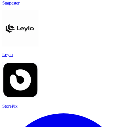
Snapester
Leylo
StorePix