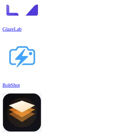
GlazeLab
BoltShot