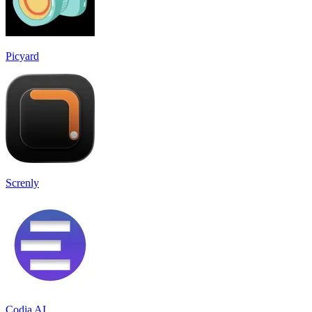
Picyard
Screnly
Codia AI