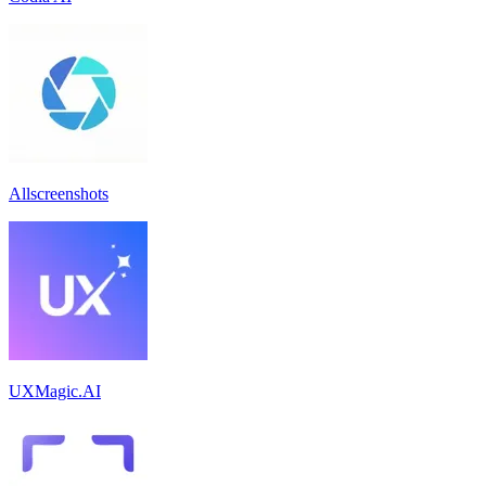
Allscreenshots
UXMagic.AI