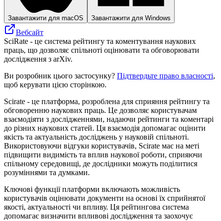
Завантажити для macOS
Завантажити для Windows
Вебсайт
SciRate - це система рейтингу та коментування наукових
праць, що дозволяє спільноті оцінювати та обговорювати
дослідження з arXiv.
Ви розробник цього застосунку?
Підтвердьте право власності
,
щоб керувати цією сторінкою.
Scirate - це платформа, розроблена для сприяння рейтингу та
обговоренню наукових праць. Це дозволяє користувачам
взаємодіяти з дослідженнями, надаючи рейтинги та коментарі
до різних наукових статей. Ця взаємодія допомагає оцінити
якість та актуальність досліджень у науковій спільноті.
Використовуючи відгуки користувачів, Scirate має на меті
підвищити видимість та вплив наукової роботи, сприяючи
спільному середовищі, де дослідники можуть поділитися
розуміннями та думками.
Ключові функції платформи включають можливість
користувачів оцінювати документи на основі їх сприйнятої
якості, актуальності чи впливу. Ця рейтингова система
допомагає визначити впливові дослідження та заохочує