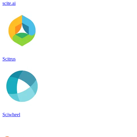
scite.ai
Scitrus
Sciwheel