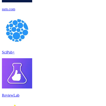
ssrn.com
SciPub+
ReviewLab