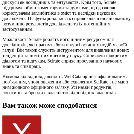
дискусії як дослідників та ентузіастів. Крім того, Scirate
підтримує обмін коментарями та думками, що дозволяє
користувачам заглибитися в зміст та наслідки наукових
досліджень. Ця функціональність сприяє більш нюансованому
розумінню результатів досліджень та їх потенційним
застосуванням.
Можливості Scirate роблять його цінним ресурсом для
дослідників, які прагнуть бути в курсі останніх подій у своїй
галузі. Він також служить інструментом для виявлення нових
тенденцій та помітних внесків у науку. Сприяючи відкритим
діалогом та відгукам, Scirate сприяє просуванню наукових
знань та співпраці.
Відмова від відповідальності: WebCatalog не є афілійованим,
пов’язаним, уповноваженим або схваленим SciRate і не має з
ним жодного офіційного зв’язку. Усі назви продуктів,
логотипи та бренди є власністю відповідних власників.
Вам також може сподобатися