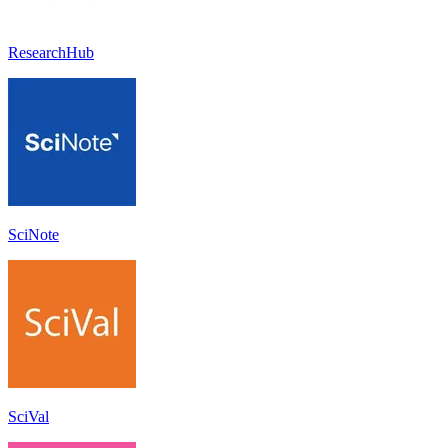
ResearchHub
SciNote
SciVal