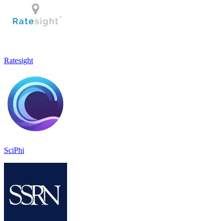
Ratesight
SciPhi