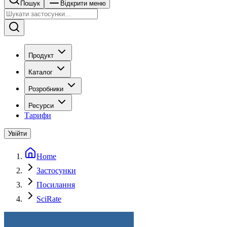
Пошук
Відкрити меню
Продукт
Каталог
Розробники
Ресурси
Тарифи
Увійти
Home
Застосунки
Посилання
SciRate