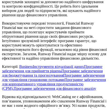
користувачів захищені за допомогою надійного шифрування
та контролю конфіденційності. Це робить його ідеальним
вибором для людей та підприємств, які шукають надійного
рішення щодо фінансового управління.
Використовуючи передові технології, Financial Runway
Financial має на меті спростити завдання фінансового
управління, що полегшує користувачів приймати
обґрунтовані рішення щодо своїх фінансових ресурсів.
Інтуїтивно зрозумілий інтерфейс програми гарантує, що
користувачі можуть орієнтуватися та ефективно
використовувати його функції, незалежно від рівня фінансової
експертизи. Загалом, Runway Financial надає міцну основу для
ефективної та надійно управління фінансовою діяльністю.
Категорії
:
Business
Інструменти візуалізації даних
Програмне
забезпечення для прийняття рішень
Програмне забезпечення
для бюджетування та прогнозування
Програмне забезпечення
для управління грошовими потоками
Програмне забезпечення
для корпоративного управління продуктивністю
(CPM).
Програмне забезпечення для фінансового аналізу
Відмова від відповідальності: WebCatalog не є афілійованим,
пов’язаним, уповноваженим або схваленим Runway Financial і
не має з ним жодного офіційного зв’язку. Усі назви продуктів,