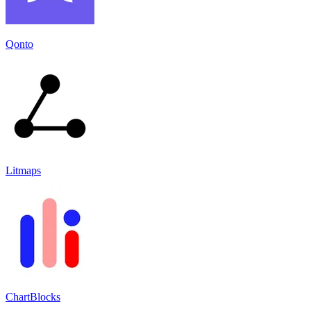
Qonto
Litmaps
ChartBlocks