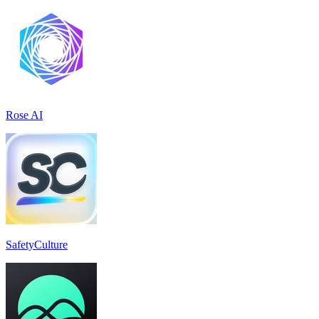
Rose AI
SafetyCulture