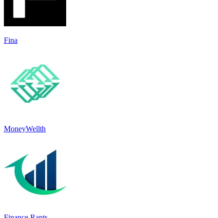
Fina
MoneyWellth
Finance Rants