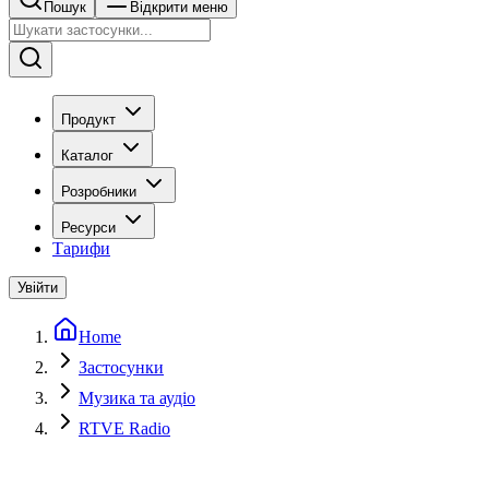
Пошук
Відкрити меню
Продукт
Каталог
Розробники
Ресурси
Тарифи
Увійти
Home
Застосунки
Музика та аудіо
RTVE Radio