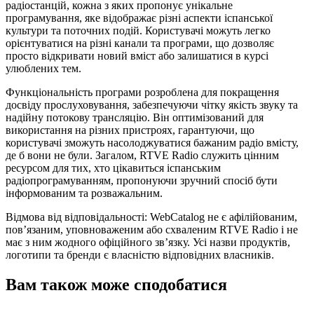
радіостанцій, кожна з яких пропонує унікальне
програмування, яке відображає різні аспекти іспанської
культури та поточних подій. Користувачі можуть легко
орієнтуватися на різні канали та програми, що дозволяє
просто відкривати новий вміст або залишатися в курсі
улюблених тем.
Функціональність програми розроблена для покращення
досвіду прослуховування, забезпечуючи чітку якість звуку та
надійну потокову трансляцію. Він оптимізований для
використання на різних пристроях, гарантуючи, що
користувачі зможуть насолоджуватися бажаним радіо вмісту,
де б вони не були. Загалом, RTVE Radio служить цінним
ресурсом для тих, хто цікавиться іспанським
радіопрограмуванням, пропонуючи зручний спосіб бути
інформованим та розважальним.
Відмова від відповідальності: WebCatalog не є афілійованим,
пов’язаним, уповноваженим або схваленим RTVE Radio і не
має з ним жодного офіційного зв’язку. Усі назви продуктів,
логотипи та бренди є власністю відповідних власників.
Вам також може сподобатися