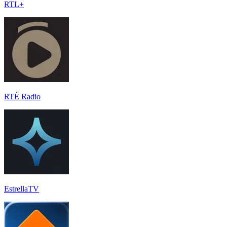
RTL+
RTÉ Radio
EstrellaTV