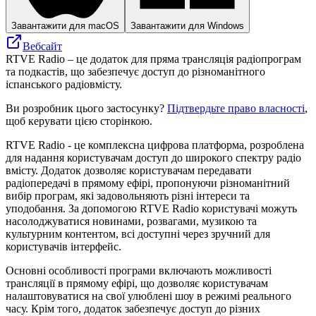
Завантажити для macOS
Завантажити для Windows
Вебсайт
RTVE Radio – це додаток для пряма трансляція радіопрограм
та подкастів, що забезпечує доступ до різноманітного
іспанського радіовмісту.
Ви розробник цього застосунку?
Підтвердьте право власності
,
щоб керувати цією сторінкою.
RTVE Radio - це комплексна цифрова платформа, розроблена
для надання користувачам доступ до широкого спектру радіо
вмісту. Додаток дозволяє користувачам передавати
радіопередачі в прямому ефірі, пропонуючи різноманітний
вибір програм, які задовольняють різні інтереси та
уподобання. За допомогою RTVE Radio користувачі можуть
насолоджуватися новинами, розвагами, музикою та
культурним контентом, всі доступні через зручний для
користувачів інтерфейс.
Основні особливості програми включають можливості
трансляції в прямому ефірі, що дозволяє користувачам
налаштовуватися на свої улюблені шоу в режимі реального
часу. Крім того, додаток забезпечує доступ до різних