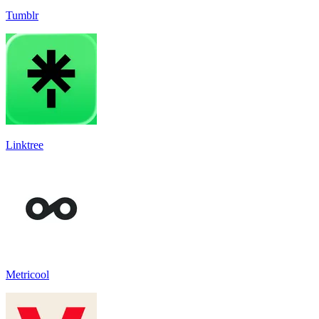
Tumblr
Linktree
Metricool