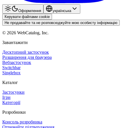
Оформлення
українська
Керувати файлами cookie
Не продавайте та не розповсюджуйте мою особисту інформацію
©
2026
WebCatalog, Inc.
Завантажити
Десктопний застосунок
Розширення для браузера
Вебзастосунок
Switchbar
Singlebox
Каталог
Застосунки
Ігри
Категорії
Розробники
Консоль розробника
Отримайте підтвердження