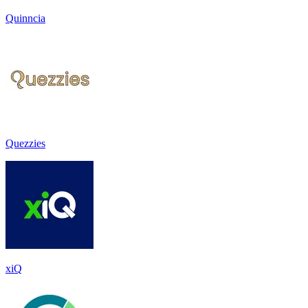
Quinncia
Quezzies
xiQ