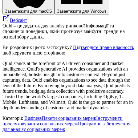
Завантажити для macOS
Завантажити для Windows
Вебсайт
Quid – це додаток для аналізу ринкової інформації та
споживчої поведінки, який прогнозує майбутні тренди на
основі збору даних.
Ви розробник цього застосунку?
Підтвердьте право власності
,
щоб керувати цією сторінкою.
Quid stands at the forefront of AI-driven consumer and market
intelligence. Quid's generative AI provides organizations with an
unparalleled, holistic insight into customer context. Beyond just
capturing data, Quid enables organizations to see data through the
lens of the future. By moving beyond data analysis, Quid predicts
future trends, bridging data collection with predictive accuracy.
Trusted by the world’s largest companies, including Ogilvy, T-
Mobile, Lufthansa, and Walmart, Quid is the go-to partner for an in-
depth understanding of customer and market dynamics.
Категорії
:
Business
Пакети соціальних мереж
Інструменти
прослуховування соціальних мереж
Програмне забезпечення
для аналізу соціальних мереж