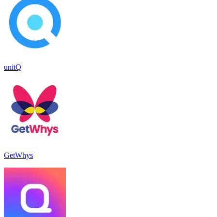
unitQ
GetWhys