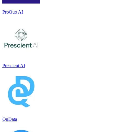
ProQuo AI
Prescient AI
QuData