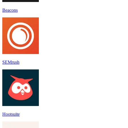
Beacons
SEMrush
Hootsuite