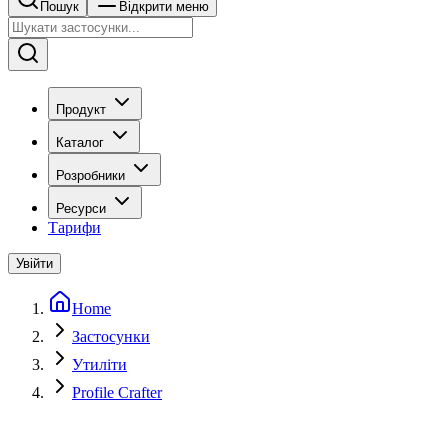
Пошук
Відкрити меню
Продукт
Каталог
Розробники
Ресурси
Тарифи
Увійти
Home
Застосунки
Утиліти
Profile Crafter