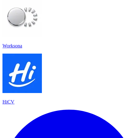
Worksona
HiCV