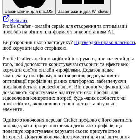
Завантажити для macOS
Завантажити для Windows
Вебсайт
Profile Crafter - онлайн сервіс для створення та оптимізації
профілів на різних платформах з використанням AI.
Ви розробник цього застосунку?
Підтвердьте право власності
,
щоб керувати цією сторінкою.
Profile Crafter - це інноваційний інструмент, призначений для
того, щоб допомогти користувачам створити та ефективно
керувати своїми онлайн -профілями. Додаток надає
комплексну платформу для створення, редагування та
оптимізації профілів на різних платформах, забезпечуючи
послідовність та професіоналізм. Він пропонує функції, які
дозволяють користувачам адаптувати свої профілі для
задоволення конкретних потреб, будь -яких особистих чи
професійних, включивши основні деталі та візуальні
елементи.
Однією з ключових переваг Crafter профілю є його здатність
впорядкувати процес підтримки декількох профілів, що
полегшує користувачам керувати своєю присутністю в
Інтернеті. Додаток включає інструменти для налаштування