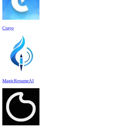
Crayo
MagicResumeAI