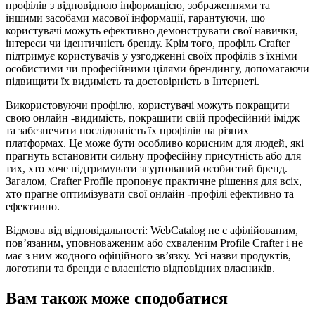
профілів з відповідною інформацією, зображеннями та
іншими засобами масової інформації, гарантуючи, що
користувачі можуть ефективно демонструвати свої навички,
інтереси чи ідентичність бренду. Крім того, профіль Crafter
підтримує користувачів у узгодженні своїх профілів з їхніми
особистими чи професійними цілями брендингу, допомагаючи
підвищити їх видимість та достовірність в Інтернеті.
Використовуючи профілю, користувачі можуть покращити
свою онлайн -видимість, покращити свій професійний імідж
та забезпечити послідовність їх профілів на різних
платформах. Це може бути особливо корисним для людей, які
прагнуть встановити сильну професійну присутність або для
тих, хто хоче підтримувати згуртований особистий бренд.
Загалом, Crafter Profile пропонує практичне рішення для всіх,
хто прагне оптимізувати свої онлайн -профілі ефективно та
ефективно.
Відмова від відповідальності: WebCatalog не є афілійованим,
пов’язаним, уповноваженим або схваленим Profile Crafter і не
має з ним жодного офіційного зв’язку. Усі назви продуктів,
логотипи та бренди є власністю відповідних власників.
Вам також може сподобатися