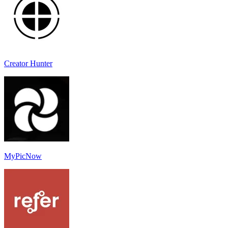
Creator Hunter
MyPicNow