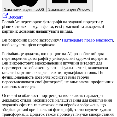
Завантажити для macOS
Завантажити для Windows
Вебсайт
PortraitArt перетворює фотографії на художні портрети у
різних стилях — мультфільм, ескіз, масляні та акварельні
картини; дозволяє налаштувати вигляд.
Ви розробник цього застосунку?
Підтвердьте право власності
,
щоб керувати цією сторінкою.
Portraitart-це додаток, що працює на AI, розроблений для
перетворення фотографій у універсальні художні портрети.
Він використовує вдосконалений штучний інтелект для
перетворення зображень у різні візуальні стилі, включаючи
масляні картини, акварелі, ескізи, мультфільми тощо. Ця
функціональність дозволяє користувачам творчо
переосмислювати свої фотографії, не вимагаючи професійних
навичок мистецтва.
Основні особливості портретарта включають параметри
декількох стилів, можливості налаштування для коригування
художніх ефектів та високоякісної обробки зображень, що
зберігає деталі оригінальної фотографії, застосовуючи художні
трансформації. Додаток також пропонує гнучке використання