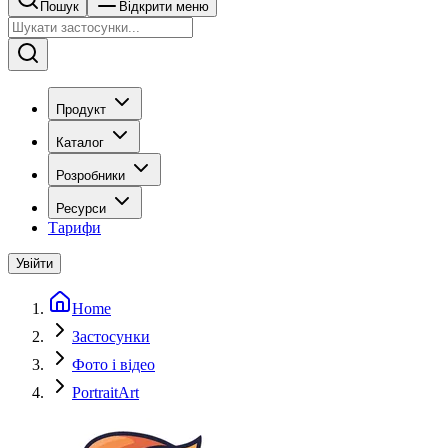
Пошук
Відкрити меню
Продукт
Каталог
Розробники
Ресурси
Тарифи
Увійти
Home
Застосунки
Фото і відео
PortraitArt