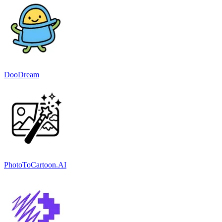
DooDream
PhotoToCartoon.AI