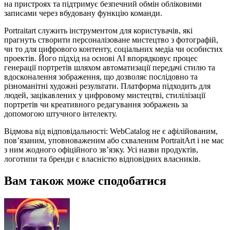
на пристроях та підтримує безпечний обмін обліковими
записами через вбудовану функцію команди.
Portraitart служить інструментом для користувачів, які
прагнуть створити персоналізоване мистецтво з фотографій,
чи то для цифрового контенту, соціальних медіа чи особистих
проектів. Його підхід на основі AI впорядковує процес
генерації портретів шляхом автоматизації передачі стилю та
вдосконалення зображення, що дозволяє послідовно та
різноманітні художні результати. Платформа підходить для
людей, зацікавлених у цифровому мистецтві, стилілізації
портретів чи креативного редагування зображень за
допомогою штучного інтелекту.
Відмова від відповідальності: WebCatalog не є афілійованим,
пов’язаним, уповноваженим або схваленим PortraitArt і не має
з ним жодного офіційного зв’язку. Усі назви продуктів,
логотипи та бренди є власністю відповідних власників.
Вам також може сподобатися