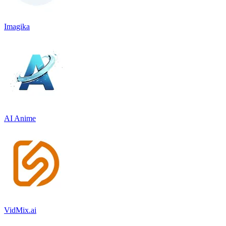
Imagika
AI Anime
VidMix.ai