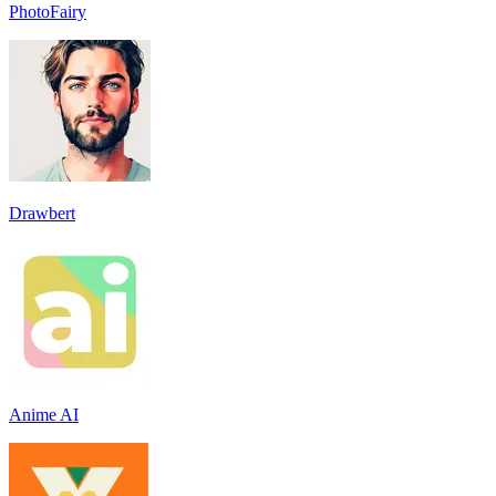
PhotoFairy
Drawbert
Anime AI