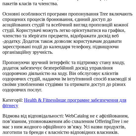
пакетів класів та членства.
Основні особливості програми пропонування Tree включають
спрощених процесів бронювання, єдиний доступ до
асоційованих студій та всебічний вигляд пропозицій кожної
студії. Користувачі можуть легко орієнтуватися на графіки,
членство та зберігати предмети, відображати досвід веб
-додатку. Додаток також дозволяє користувачам додавати
зареєстровані події до календаря телефону, підвищуючи
організаційну зручність.
Пропонуючи зручний інтерфейс та підтримку стану входу,
додаток забезпечує безперебійний досвід управління
оздоровчою діяльністю на ходу. Він обслуговує клієнтів
оздоровчих студій, надаючи їм інтуїтивний спосіб взаємодії зі
своїми улюбленими студіями та отримати доступ до різних
оздоровчих послуг.
Категорії
:
Health & Fitness
Інше програмне забезпечення для
фітнесу
Відмова від відповідальності: WebCatalog не є афілійованим,
пов’язаним, уповноваженим або схваленим OfferingTree і не
має з ним жодного офіційного зв’язку. Усі назви продуктів,
логотипи та бренди є власністю відповідних власників.