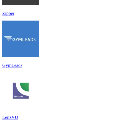
Zipper
GymLeads
LenzVU