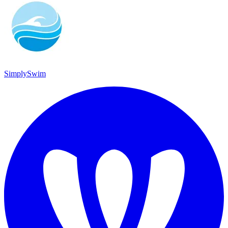
SimplySwim