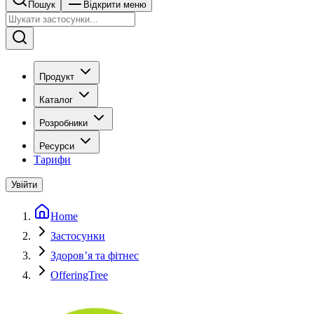
Пошук
Відкрити меню
Продукт
Каталог
Розробники
Ресурси
Тарифи
Увійти
Home
Застосунки
Здоровʼя та фітнес
OfferingTree