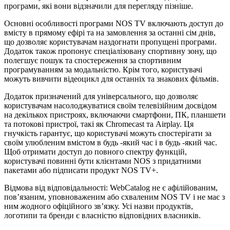
програми, які вони відзначили для перегляду пізніше.
Основні особливості програми NOS TV включають доступ до
вмісту в прямому ефірі та на замовлення за останні сім днів,
що дозволяє користувачам наздогнати пропущені програми.
Додаток також пропонує спеціалізовану спортивну зону, що
полегшує пошук та спостереження за спортивним
програмуванням за модальністю. Крім того, користувачі
можуть вивчити відеоцикл для останніх та знакових фільмів.
Додаток призначений для універсального, що дозволяє
користувачам насолоджуватися своїм телевізійним досвідом
на декількох пристроях, включаючи смартфони, ПК, планшети
та потокові пристрої, такі як Chromecast та Airplay. Ця
гнучкість гарантує, що користувачі можуть спостерігати за
своїм улюбленим вмістом в будь -який час і в будь -який час.
Щоб отримати доступ до повного спектру функцій,
користувачі повинні бути клієнтами NOS з придатними
пакетами або підписати продукт NOS TV+.
Відмова від відповідальності: WebCatalog не є афілійованим,
пов’язаним, уповноваженим або схваленим NOS TV і не має з
ним жодного офіційного зв’язку. Усі назви продуктів,
логотипи та бренди є власністю відповідних власників.