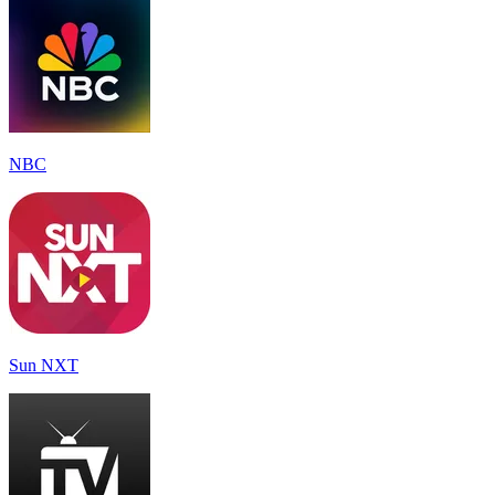
NBC
Sun NXT