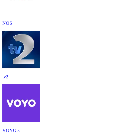
NOS
tv2
VOYO.si