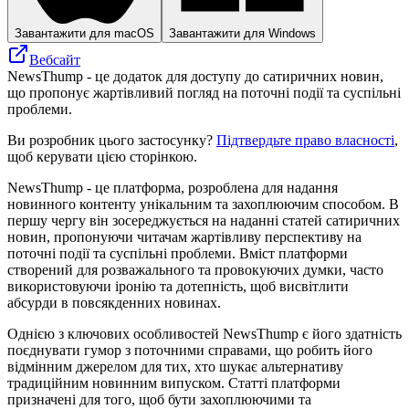
Завантажити для macOS
Завантажити для Windows
Вебсайт
NewsThump - це додаток для доступу до сатиричних новин,
що пропонує жартівливий погляд на поточні події та суспільні
проблеми.
Ви розробник цього застосунку?
Підтвердьте право власності
,
щоб керувати цією сторінкою.
NewsThump - це платформа, розроблена для надання
новинного контенту унікальним та захоплюючим способом. В
першу чергу він зосереджується на наданні статей сатиричних
новин, пропонуючи читачам жартівливу перспективу на
поточні події та суспільні проблеми. Вміст платформи
створений для розважального та провокуючих думки, часто
використовуючи іронію та дотепність, щоб висвітлити
абсурди в повсякденних новинах.
Однією з ключових особливостей NewsThump є його здатність
поєднувати гумор з поточними справами, що робить його
відмінним джерелом для тих, хто шукає альтернативу
традиційним новинним випуском. Статті платформи
призначені для того, щоб бути захоплюючими та