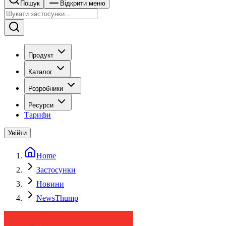
Пошук
Відкрити меню
Продукт
Каталог
Розробники
Ресурси
Тарифи
Увійти
Home
Застосунки
Новини
NewsThump