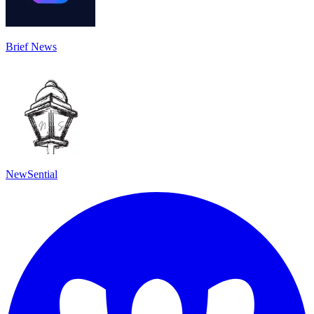
Brief News
NewSential