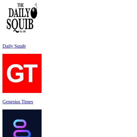
Daily Squib
Genesius Times