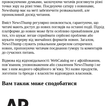
провокуючими думками, заохочуючи читачів розглянути різні
точки зору на різні теми. Поєднуючи сатиру з новинами,
Newshump має на меті забезпечити розважальний, але
проникливий досвід читання.
Вміст NewsThump регулярно оновлюється, гарантуючи, що
читачі мають доступ до нових поглядів на останні події. Підхід
платформи до новин може бути особливо привабливим для
тих, хто шукає легше сприймати серйозні проблеми або
шукати перерву від звичайних форматів новин. Загалом,
NewsThump служить унікальним джерелом сатиричних
новин, пропонуючи читачам поєднання гумору та коментарів
до сучасних питань.
Відмова від відповідальності: WebCatalog не є афілійованим,
пов’язаним, уповноваженим або схваленим NewsThump і не
має з ним жодного офіційного зв’язку. Усі назви продуктів,
логотипи та бренди є власністю відповідних власників.
Вам також може сподобатися