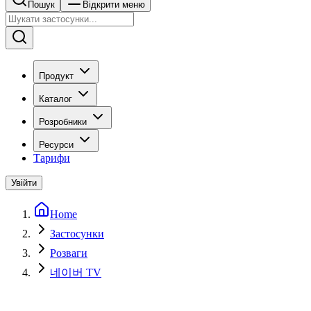
Пошук
Відкрити меню
Продукт
Каталог
Розробники
Ресурси
Тарифи
Увійти
Home
Застосунки
Розваги
네이버 TV