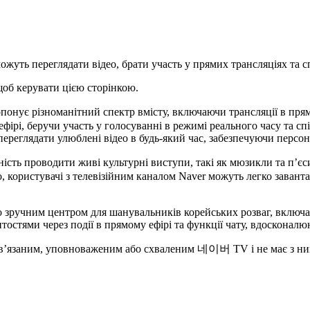
можуть переглядати відео, брати участь у прямих трансляціях та с
щоб керувати цією сторінкою.
ує різноманітний спектр вмісту, включаючи трансляції в прямому
 ефірі, беручи участь у голосуванні в режимі реального часу та 
ереглядати улюблені відео в будь-який час, забезпечуючи персон
сть проводити живі культурні виступи, такі як мюзикли та п’є
о, користувачі з телевізійним каналом Naver можуть легко завант
ого зручним центром для шанувальників корейських розваг, включ
остями через події в прямому ефірі та функції чату, вдосконалю
пов’язаним, уповноваженим або схваленим 네이버 TV і не має з ним 