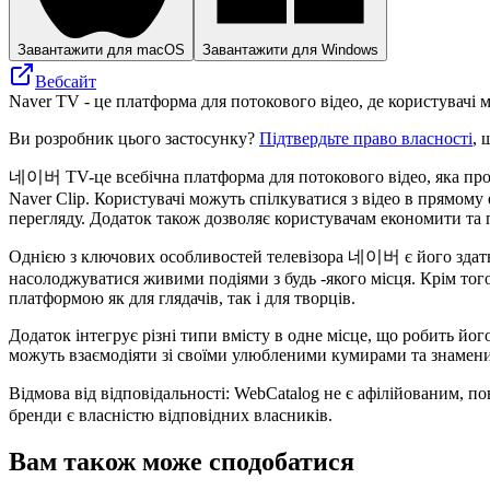
Завантажити для macOS
Завантажити для Windows
Вебсайт
Naver TV - це платформа для потокового відео, де користувачі 
Ви розробник цього застосунку?
Підтвердьте право власності
, 
네이버 TV-це всебічна платформа для потокового відео, яка пропон
Naver Clip. Користувачі можуть спілкуватися з відео в прямому
перегляду. Додаток також дозволяє користувачам економити та п
Однією з ключових особливостей телевізора 네이버 є його здатні
насолоджуватися живими подіями з будь -якого місця. Крім тог
платформою як для глядачів, так і для творців.
Додаток інтегрує різні типи вмісту в одне місце, що робить й
можуть взаємодіяти зі своїми улюбленими кумирами та знаменит
Відмова від відповідальності: WebCatalog не є афілійованим, 
бренди є власністю відповідних власників.
Вам також може сподобатися