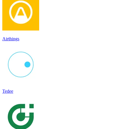
Airthings
Tedee