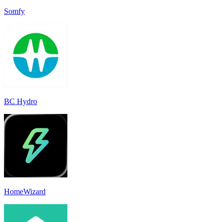
Somfy
BC Hydro
HomeWizard