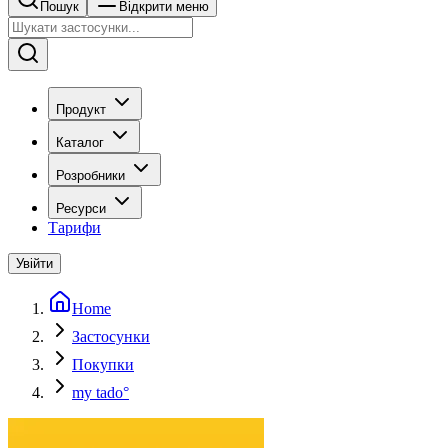
Пошук
Відкрити меню
Продукт
Каталог
Розробники
Ресурси
Тарифи
Увійти
Home
Застосунки
Покупки
my tado°