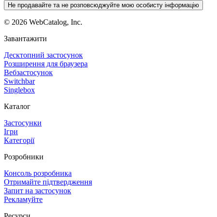
Не продавайте та не розповсюджуйте мою особисту інформацію
©
2026
WebCatalog, Inc.
Завантажити
Десктопний застосунок
Розширення для браузера
Вебзастосунок
Switchbar
Singlebox
Каталог
Застосунки
Ігри
Категорії
Розробники
Консоль розробника
Отримайте підтвердження
Запит на застосунок
Рекламуйте
Ресурси