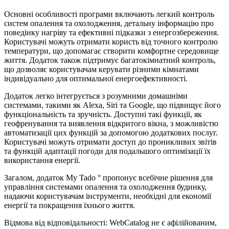
Основні особливості програми включають легкий контроль
систем опалення та охолодження, детальну інформацію про
поведінку нагріву та ефективні підказки з енергозбереження.
Користувачі можуть отримати користь від точного контролю
температури, що допомагає створити комфортне середовище
життя. Додаток також підтримує багатокімнатний контроль,
що дозволяє користувачам керувати різними кімнатами
індивідуально для оптимальної енергоефективності.
Додаток легко інтегрується з розумними домашніми
системами, такими як Alexa, Siri та Google, що підвищує його
функціональність та зручність. Доступні такі функції, як
геофренування та виявлення відкритого вікна, з можливістю
автоматизації цих функцій за допомогою додаткових послуг.
Користувачі можуть отримати доступ до проникливих звітів
та функцій адаптації погоди для подальшого оптимізації їх
використання енергії.
Загалом, додаток My Tado ° пропонує всебічне рішення для
управління системами опалення та охолодження будинку,
надаючи користувачам інструменти, необхідні для економії
енергії та покращення їхнього життя.
Відмова від відповідальності: WebCatalog не є афілійованим,