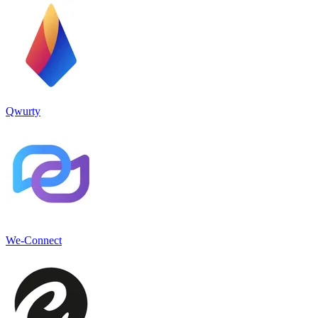
Qwurty
We-Connect