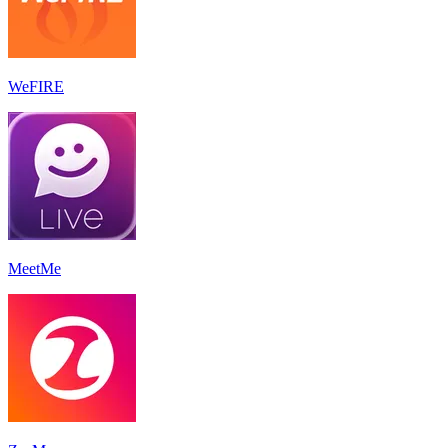
WeFIRE
MeetMe