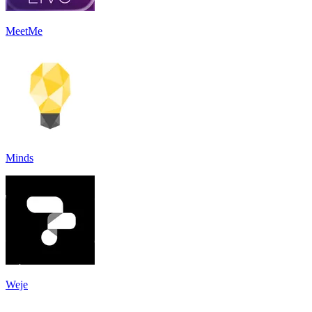
MeetMe
Minds
Weje