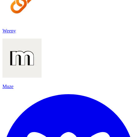
Weeny
Muze