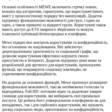
Основні особливості MEWE включають стрічку новин,
вільних від алгоритмів, гарантуючи, що користувачі бачать
вміст у хронологічному порядку без маніпуляцій. Додаток
підтримує функціональні можливості для груп, і один на
один, а також приватні та відкриті групи. Користувачі також
мають доступ до 8 Гб хмарного зберігання та можуть
планувати публікації безпосередньо в платформі.
Mewe підкреслює контроль користувачів та конфіденційність,
без оголошень чи націлювання. Він забезпечує
децентралізовану ідентичність та соціальний графік, що
дозволяє користувачам ефективно керувати своєю
присутністю в Інтернеті. Додаток підтримує різні мови та
розроблений для зручного для користувачів, пропонуючи
функції, що покращують соціальну взаємодію, не
спричиняючи конфіденційність.
На додаток до основних функцій, Mewe пропонує розширені
функціональні можливості, такі як необмежена голосова та
відеодзвінка, Full HD -потокове відео та додаткове хмарне
сховище для користувачів, які вибирають свої преміальні
послуги. Це робить його універсальною платформою як для
випадкових, так і для серйозних користувачів, які шукають
досвід соціальних медіа, орієнтованих на конфіденційність.